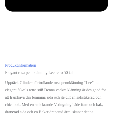
Produktinformation
Elegant rosa pennklänning Lee retro 50 tal
Upptäck Glinders förtrollande rosa pennklänning “Lee” i en
elegant 50-tals retro stil! Denna vackra klänning är designad för
att framhäva din feminina sida och ge dig en sofistikerad och
chic look. Med en smickrande V-ringning både fram och bak,
draperad sida och en läcker draperad ärm, skapar denna