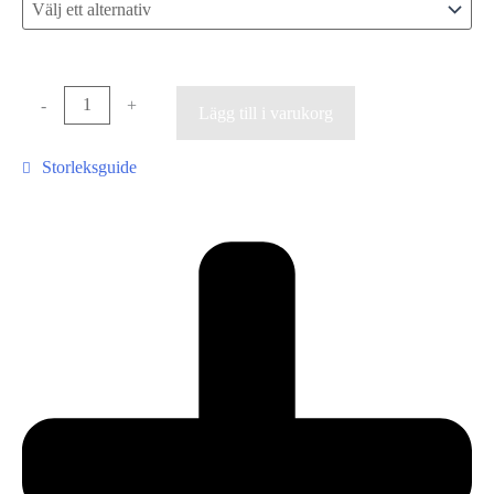
-
+
Lägg till i varukorg
Storleksguide