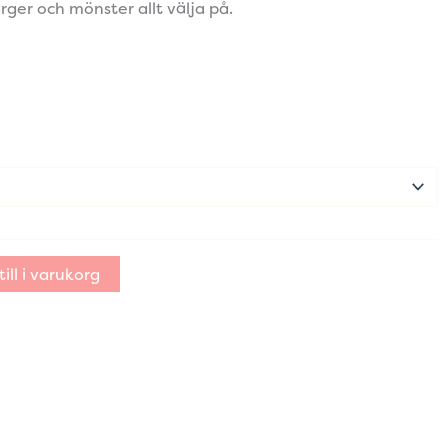
ärger och mönster allt välja på.
ill i varukorg