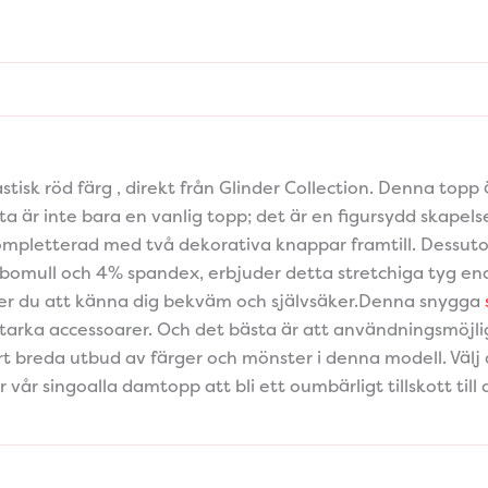
stisk röd färg , direkt från Glinder Collection. Denna top
etta är inte bara en vanlig topp; det är en figursydd skap
mpletterad med två dekorativa knappar framtill. Dessutom
bomull och 4% spandex, erbjuder detta stretchiga tyg ena
kommer du att känna dig bekväm och självsäker.Denna snygga
tarka accessoarer. Och det bästa är att användningsmöjli
årt breda utbud av färger och mönster i denna modell. Välj d
år singoalla damtopp att bli ett oumbärligt tillskott till 