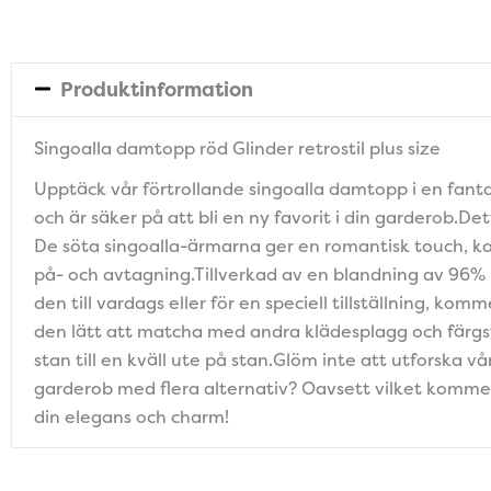
Produktinformation
Singoalla damtopp röd Glinder retrostil plus size
Upptäck vår förtrollande singoalla damtopp i en fanta
och är säker på att bli en ny favorit i din garderob.D
De söta singoalla-ärmarna ger en romantisk touch, ko
på- och avtagning.Tillverkad av en blandning av 96% 
den till vardags eller för en speciell tillställning, 
den lätt att matcha med andra klädesplagg och färgs
stan till en kväll ute på stan.Glöm inte att utforska v
garderob med flera alternativ? Oavsett vilket kommer v
din elegans och charm!