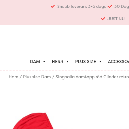
Hoppa
Snabb leverans 3-5 dagar
30 Dag
till
innehåll
JUST NU - K
DAM
HERR
PLUS SIZE
ACCESSO
Hem
/
Plus size Dam
/ Singoalla damtopp röd Glinder retrost