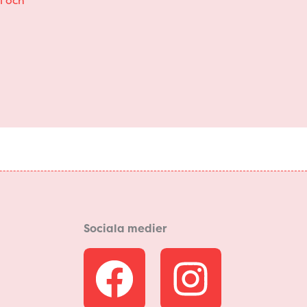
Sociala medier
F
I
a
n