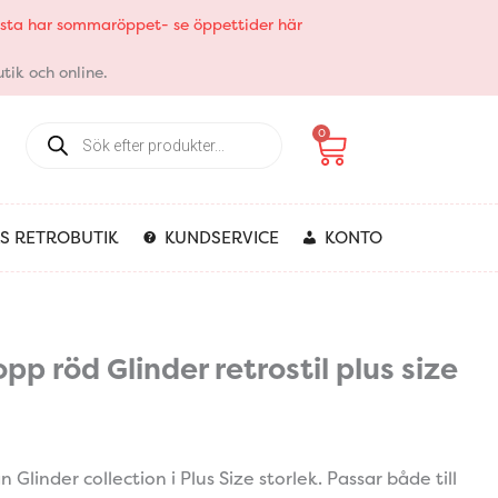
elsta har sommaröppet- se öppettider här
tik och online.
Products
Varukorg
0
search
S RETROBUTIK
KUNDSERVICE
KONTO
p röd Glinder retrostil plus size
Glinder collection i Plus Size storlek. Passar både till