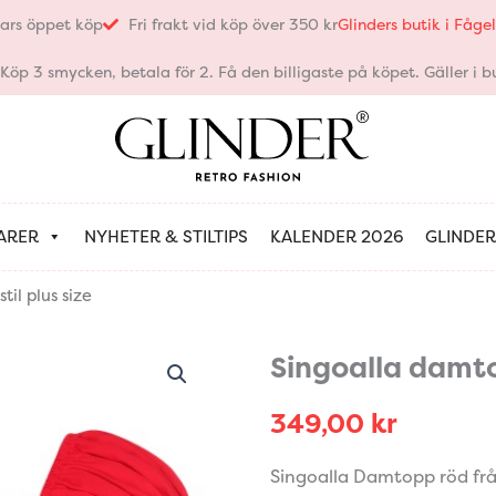
ars öppet köp
Fri frakt vid köp över 350 kr
Glinders butik i Fåg
öp 3 smycken, betala för 2. Få den billigaste på köpet. Gäller i bu
ARER
NYHETER & STILTIPS
KALENDER 2026
GLINDER
il plus size
Singoalla damtop
349,00
kr
Singoalla Damtopp röd från 