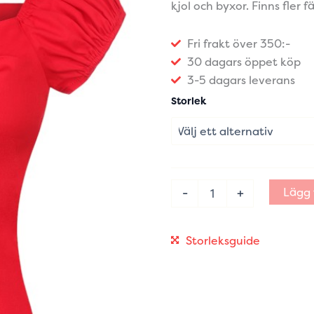
kjol och byxor. Finns fler f
Fri frakt över 350:-
30 dagars öppet köp
3-5 dagars leverans
Singoalla
Storlek
damtopp
röd
Glinder
retrostil
plus
size
Lägg t
-
+
mängd
Storleksguide