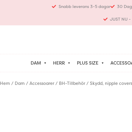
Hoppa
Snabb leverans 3-5 dagar
30 Dag
till
innehåll
JUST NU - K
DAM
HERR
PLUS SIZE
ACCESSO
Hem
/
Dam
/
Accessoarer
/
BH-Tillbehör
/ Skydd, nipple cover