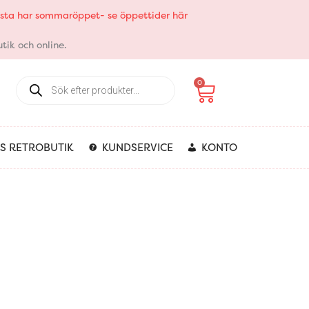
elsta har sommaröppet- se öppettider här
tik och online.
Products
Varukorg
0
search
S RETROBUTIK
KUNDSERVICE
KONTO