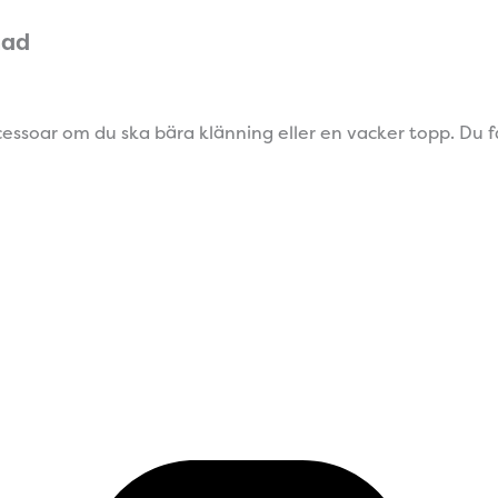
mad
ccessoar om du ska bära klänning eller en vacker topp. Du f