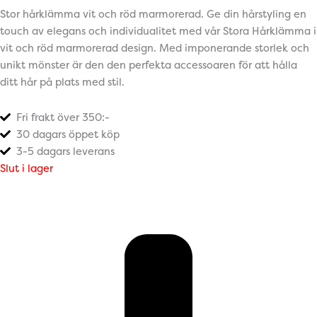
Stor hårklämma vit och röd marmorerad. Ge din hårstyling en
touch av elegans och individualitet med vår Stora Hårklämma i
vit och röd marmorerad design. Med imponerande storlek och
unikt mönster är den den perfekta accessoaren för att hålla
ditt hår på plats med stil.
Fri frakt över 350:-
30 dagars öppet köp
3-5 dagars leverans
Slut i lager