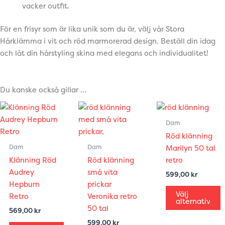
vacker outfit.
För en frisyr som är lika unik som du är, välj vår Stora
Hårklämma i vit och röd marmorerad design. Beställ din idag
och låt din hårstyling skina med elegans och individualitet!
Du kanske också gillar …
Den
Den
Den
här
här
här
Dam
produkten
produkten
produkten
Röd klänning
har
har
har
Dam
Dam
Marilyn 50 tal
flera
flera
flera
Klänning Röd
Röd klänning
retro
varianter.
varianter.
varianter.
Audrey
små vita
599,00
kr
De
De
De
Hepburn
prickar
olika
olika
olika
Välj
Retro
Veronika retro
alternativ
alternativen
alternativen
alternativen
50 tal
569,00
kr
kan
kan
kan
599,00
kr