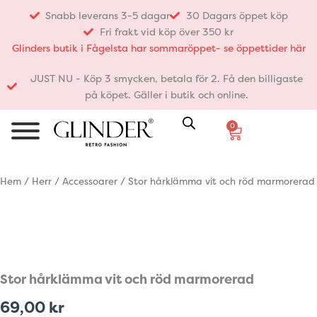
Hoppa
Snabb leverans 3-5 dagar
30 Dagars öppet köp
till
Fri frakt vid köp över 350 kr
innehåll
Glinders butik i Fågelsta har sommaröppet- se öppettider här
JUST NU - Köp 3 smycken, betala för 2. Få den billigaste
på köpet. Gäller i butik och online.
0
Varukorg
Hem
/
Herr
/
Accessoarer
/ Stor hårklämma vit och röd marmorerad
Stor hårklämma vit och röd marmorerad
69,00
kr