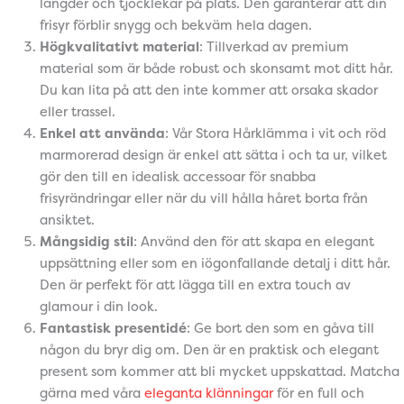
längder och tjocklekar på plats. Den garanterar att din
frisyr förblir snygg och bekväm hela dagen.
Högkvalitativt material
: Tillverkad av premium
material som är både robust och skonsamt mot ditt hår.
Du kan lita på att den inte kommer att orsaka skador
eller trassel.
Enkel att använda
: Vår Stora Hårklämma i vit och röd
marmorerad design är enkel att sätta i och ta ur, vilket
gör den till en idealisk accessoar för snabba
frisyrändringar eller när du vill hålla håret borta från
ansiktet.
Mångsidig stil
: Använd den för att skapa en elegant
uppsättning eller som en iögonfallande detalj i ditt hår.
Den är perfekt för att lägga till en extra touch av
glamour i din look.
Fantastisk presentidé
: Ge bort den som en gåva till
någon du bryr dig om. Den är en praktisk och elegant
present som kommer att bli mycket uppskattad. Matcha
gärna med våra
eleganta klänningar
för en full och