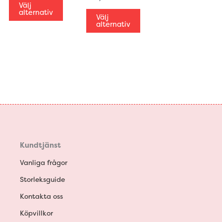
väljas
väljas
väljas
Välj
alternativ
på
på
på
Välj
alternativ
produktsidan
produktsidan
produktsidan
Kundtjänst
Vanliga frågor
Storleksguide
Kontakta oss
Köpvillkor