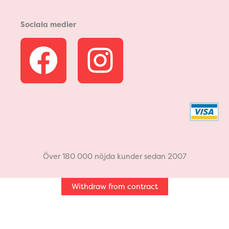
Sociala medier
F
I
a
n
c
s
e
t
b
a
Över 180 000 nöjda kunder sedan 2007
o
g
Withdraw from contract
o
r