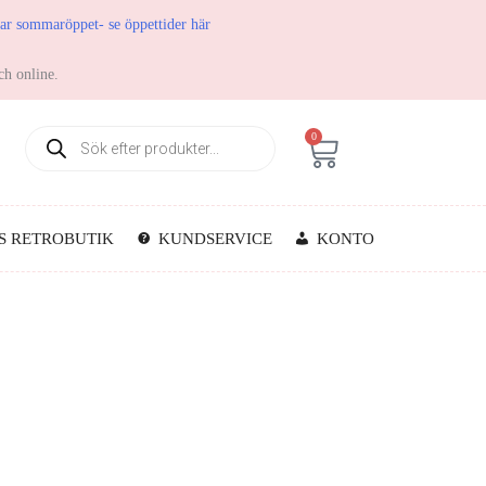
har sommaröppet- se öppettider här
ch online.
0
S RETROBUTIK
KUNDSERVICE
KONTO