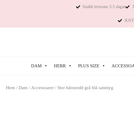
Snabb leverans 3-5 dagar
3
JUST 
DAM
HERR
PLUS SIZE
ACCESSO
Hem
/
Dam
/
Accessoarer
/ Stor hårsnodd grå blå satintyg