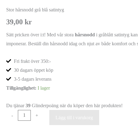
Stor hårsnodd grå blå satintyg
39,00
kr
Sätt pricken över i:t! Med vår stora
hårsnodd
i gråblått satintyg ka
imponerar. Beställ din hårsnodd idag och njut av både komfort och st
Fri frakt över 350:-
30 dagars öppet köp
3-5 dagars leverans
Tillgänglighet:
I lager
Du tjänar
39
Glinderpoäng när du köper den här produkten!
-
+
Lägg till i varukorg