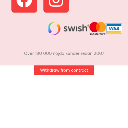
a
n
c
s
e
t
b
a
Över 180 000 nöjda kunder sedan 2007
o
g
Withdraw from contract
o
r
k
a
m