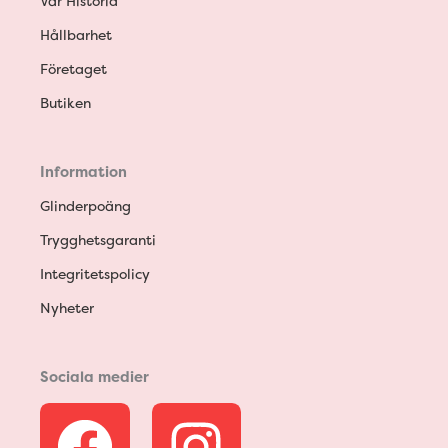
Vår Historia
Hållbarhet
Företaget
Butiken
Information
Glinderpoäng
Trygghetsgaranti
Integritetspolicy
Nyheter
Sociala medier
F
I