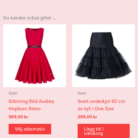
Du kanske också gillar …
Den
här
produkten
har
flera
varianter.
De
olika
alternativen
Dam
Dam
kan
Klänning Röd Audrey
Svart underkjol 60 cm
väljas
Hepburn Retro
av tyll i One Size
på
produktsidan
569,00
kr
299,00
kr
Välj alternativ
Lägg till i
varukorg