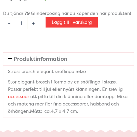
brosch
elegant
Du tjänar
79
Glinderpoäng när du köper den här produkten!
snöflinga
retro
Lägg till i varukorg
-
+
mängd
Produktinformation
Strass brosch elegant snöflinga retro
Stor elegant brosch i forma av en snöflinga i strass.
Passar perfekt till jul eller nyårs klänningen. En trevlig
accessoar
att piffa till din klänning eller damtopp. Mixa
och matcha mer fler fina accessoarer, halsband och
örhängen.Mått: ca.4,7 x 4,7 cm.