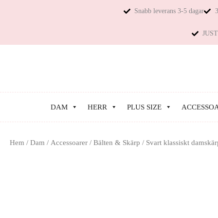
Snabb leverans 3-5 dagar
3
JUST 
DAM
HERR
PLUS SIZE
ACCESSO
Hem
/
Dam
/
Accessoarer
/
Bälten & Skärp
/ Svart klassiskt damskär