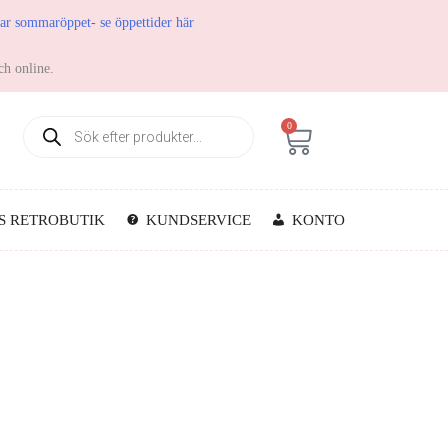
har sommaröppet- se öppettider här
ch online.
0
S RETROBUTIK
KUNDSERVICE
KONTO