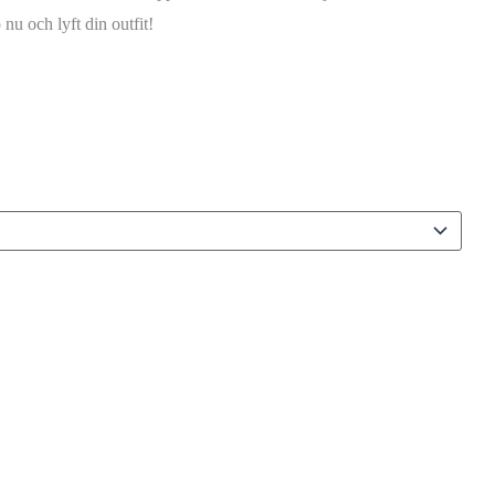
 nu och lyft din outfit!
ll i varukorg