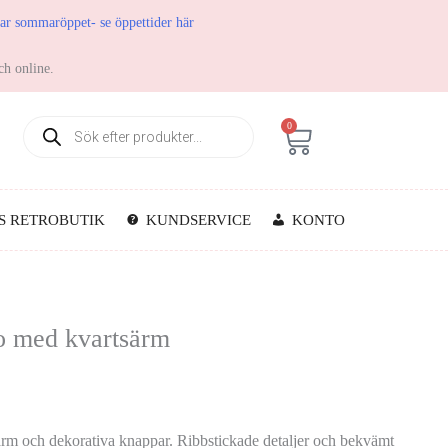
har sommaröppet- se öppettider här
ch online.
0
S RETROBUTIK
KUNDSERVICE
KONTO
ro med kvartsärm
ärm och dekorativa knappar. Ribbstickade detaljer och bekvämt