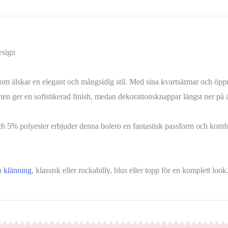
esign
om älskar en elegant och mångsidig stil. Med sina kvartsärmar och öppna 
en ger en sofistikerad finish, medan dekorationsknappar längst ner på är
ch 5% polyester erbjuder denna bolero en fantastisk passform och komfo
en
klänning
, klassisk eller rockabilly, blus eller topp för en komplett l