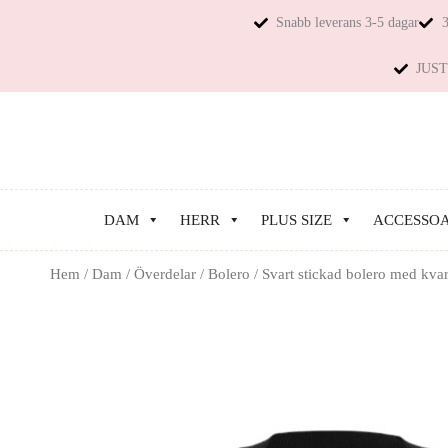
Snabb leverans 3-5 dagar
3
JUST 
DAM
HERR
PLUS SIZE
ACCESSO
Hem
/
Dam
/
Överdelar
/
Bolero
/ Svart stickad bolero med kva