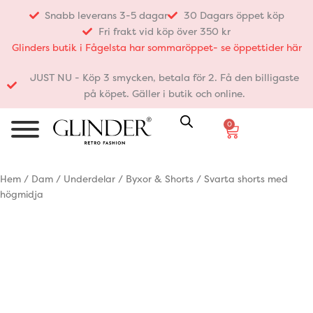
Hoppa
Snabb leverans 3-5 dagar
30 Dagars öppet köp
till
Fri frakt vid köp över 350 kr
innehåll
Glinders butik i Fågelsta har sommaröppet- se öppettider här
JUST NU - Köp 3 smycken, betala för 2. Få den billigaste
på köpet. Gäller i butik och online.
0
Varukorg
Hem
/
Dam
/
Underdelar
/
Byxor & Shorts
/ Svarta shorts med
högmidja