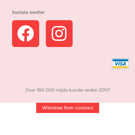
Sociala medier
F
I
a
n
c
s
e
t
b
a
Över 180 000 nöjda kunder sedan 2007
o
g
Withdraw from contract
o
r