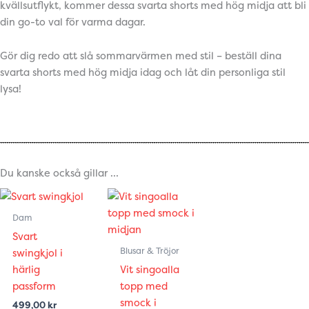
kvällsutflykt, kommer dessa svarta shorts med hög midja att bli
din go-to val för varma dagar.
Gör dig redo att slå sommarvärmen med stil – beställ dina
svarta shorts med hög midja idag och låt din personliga stil
lysa!
Du kanske också gillar …
Den
Den
här
här
Dam
produkten
produkten
Svart
har
har
Blusar & Tröjor
swingkjol i
flera
flera
härlig
Vit singoalla
varianter.
varianter.
passform
topp med
De
De
smock i
499,00
kr