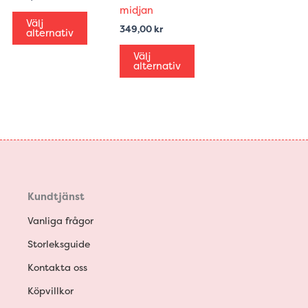
olika
olika
midjan
alternativen
alternativen
Välj
349,00
kr
alternativ
kan
kan
väljas
väljas
Välj
alternativ
på
på
produktsidan
produktsidan
Kundtjänst
Vanliga frågor
Storleksguide
Kontakta oss
Köpvillkor