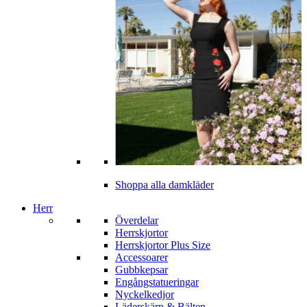
Shoppa alla damkläder
Herr
Överdelar
Herrskjortor
Herrskjortor Plus Size
Accessoarer
Gubbkepsar
Engångstatueringar
Nyckelkedjor
Läderskärp & Bälten