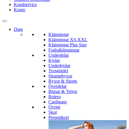
Kundservice
Konto
Dam
Klänningar
Klänningar XS-XXL
Klänningar Plus Size
Fodralklänningar
Underdelar
Kjolar
Underkjolar
Trosgördel
Strumpbyxor
Byxor & Shorts
Överdelar
Blusar & Tröjor
Bolero
Cardigans
Övrigt
Skor
Presentkort