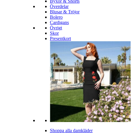
Byxor & Shorts
Överdelar
Blusar & Tröjor
Bolero
Cardigans
Övrigt
Skor
Presentkort
Shoppa alla damkläder