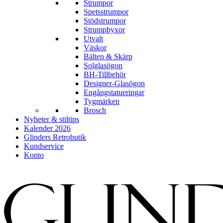
Strumpor
Spetsstrumpor
Stödstrumpor
Strumpbyxor
Utvalt
Väskor
Bälten & Skärp
Solglasögon
BH-Tillbehör
Designer-Glasögon
Engångstatueringar
Tygmärken
Brosch
Nyheter & stiltips
Kalender 2026
Glinders Retrobutik
Kundservice
Konto