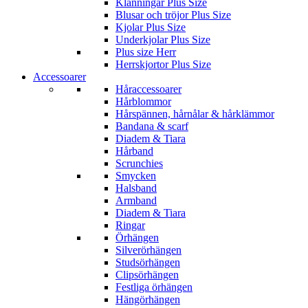
Klänningar Plus Size
Blusar och tröjor Plus Size
Kjolar Plus Size
Underkjolar Plus Size
Plus size Herr
Herrskjortor Plus Size
Accessoarer
Håraccessoarer
Hårblommor
Hårspännen, hårnålar & hårklämmor
Bandana & scarf
Diadem & Tiara
Hårband
Scrunchies
Smycken
Halsband
Armband
Diadem & Tiara
Ringar
Örhängen
Silverörhängen
Studsörhängen
Clipsörhängen
Festliga örhängen
Hängörhängen