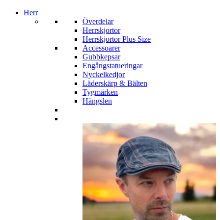
Herr
Överdelar
Herrskjortor
Herrskjortor Plus Size
Accessoarer
Gubbkepsar
Engångstatueringar
Nyckelkedjor
Läderskärp & Bälten
Tygmärken
Hängslen