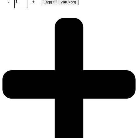
-
+
Lägg till i varukorg
dubbel
röd
ros
retro
och
Rockabilly
mängd