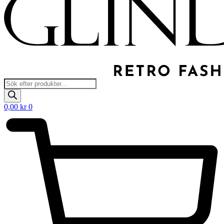
Products
search
0,00
kr
0