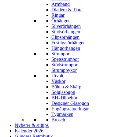
Armband
Diadem & Tiara
Ringar
Örhängen
Silverörhängen
Studsörhängen
Clipsörhängen
Festliga örhängen
Hängörhängen
Strumpor
Spetsstrumpor
Stödstrumpor
Strumpbyxor
Utvalt
Väskor
Bälten & Skärp
Solglasögon
BH-Tillbehör
Designer-Glasögon
Engångstatueringar
Tygmärken
Brosch
Nyheter & stiltips
Kalender 2026
Glinders Retrobutik