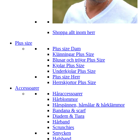
Shoppa allt inom herr
Plus size
Plus size Dam
Klänningar Plus Size
Blusar och tröjor Plus Size
Kjolar Plus Size
Underkjolar Plus Size
Plus size Herr
Herrskjortor Plus Size
Accessoarer
Håraccessoarer
Hårblommor
Hårspännen, hårnålar & hårklämmor
Bandana & scarf
Diadem & Tiara
Hårband
Scrunchies
Smycken
Halsband