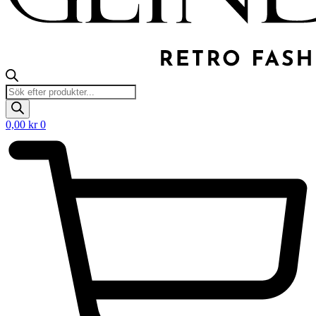
Products
search
0,00
kr
0