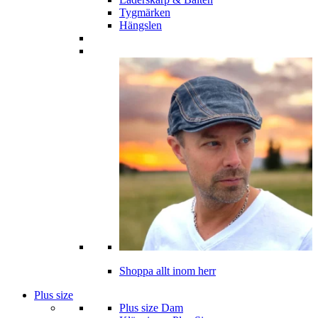
Tygmärken
Hängslen
Shoppa allt inom herr
Plus size
Plus size Dam