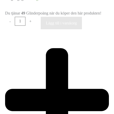
Du tjänar
49
Glinderpoäng när du köper den här produkten!
-
+
Lägg till i varukorg