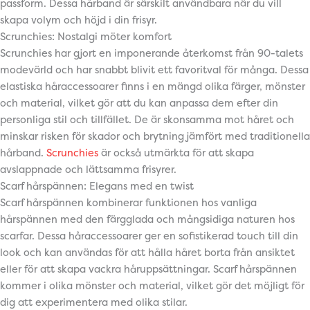
passform. Dessa hårband är särskilt användbara när du vill
skapa volym och höjd i din frisyr.
Scrunchies: Nostalgi möter komfort
Scrunchies har gjort en imponerande återkomst från 90-talets
modevärld och har snabbt blivit ett favoritval för många. Dessa
elastiska håraccessoarer finns i en mängd olika färger, mönster
och material, vilket gör att du kan anpassa dem efter din
personliga stil och tillfället. De är skonsamma mot håret och
minskar risken för skador och brytning jämfört med traditionella
hårband.
Scrunchies
är också utmärkta för att skapa
avslappnade och lättsamma frisyrer.
Scarf hårspännen: Elegans med en twist
Scarf hårspännen kombinerar funktionen hos vanliga
hårspännen med den färgglada och mångsidiga naturen hos
scarfar. Dessa håraccessoarer ger en sofistikerad touch till din
look och kan användas för att hålla håret borta från ansiktet
eller för att skapa vackra håruppsättningar. Scarf hårspännen
kommer i olika mönster och material, vilket gör det möjligt för
dig att experimentera med olika stilar.