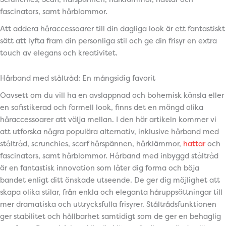
fascinators, samt hårblommor.
Att addera håraccessoarer till din dagliga look är ett fantastiskt
sätt att lyfta fram din personliga stil och ge din frisyr en extra
touch av elegans och kreativitet.
Hårband med ståltråd: En mångsidig favorit
Oavsett om du vill ha en avslappnad och bohemisk känsla eller
en sofistikerad och formell look, finns det en mängd olika
håraccessoarer att välja mellan. I den här artikeln kommer vi
att utforska några populära alternativ, inklusive hårband med
ståltråd, scrunchies, scarf hårspännen, hårklämmor,
hattar
och
fascinators, samt hårblommor. Hårband med inbyggd ståltråd
är en fantastisk innovation som låter dig forma och böja
bandet enligt ditt önskade utseende. De ger dig möjlighet att
skapa olika stilar, från enkla och eleganta håruppsättningar till
mer dramatiska och uttrycksfulla frisyrer. Ståltrådsfunktionen
ger stabilitet och hållbarhet samtidigt som de ger en behaglig