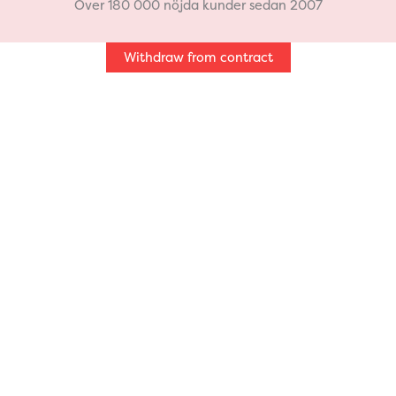
b
a
Över 180 000 nöjda kunder sedan 2007
o
g
Withdraw from contract
o
r
k
a
m