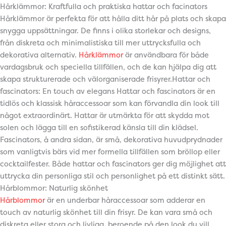
Hårklämmor: Kraftfulla och praktiska hattar och facinators
Hårklämmor är perfekta för att hålla ditt hår på plats och skapa
snygga uppsättningar. De finns i olika storlekar och designs,
från diskreta och minimalistiska till mer uttrycksfulla och
dekorativa alternativ.
Hårklämmor
är användbara för både
vardagsbruk och speciella tillfällen, och de kan hjälpa dig att
skapa strukturerade och välorganiserade frisyrer.Hattar och
fascinators: En touch av elegans Hattar och fascinators är en
tidlös och klassisk håraccessoar som kan förvandla din look till
något extraordinärt. Hattar är utmärkta för att skydda mot
solen och lägga till en sofistikerad känsla till din klädsel.
Fascinators, å andra sidan, är små, dekorativa huvudprydnader
som vanligtvis bärs vid mer formella tillfällen som bröllop eller
cocktailfester. Både hattar och fascinators ger dig möjlighet att
uttrycka din personliga stil och personlighet på ett distinkt sätt.
Hårblommor: Naturlig skönhet
Hårblommor
är en underbar håraccessoar som adderar en
touch av naturlig skönhet till din frisyr. De kan vara små och
diskreta eller stora och livliga, beroende på den look du vill