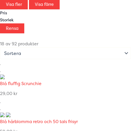
Visa fler
Visa färre
Pris
Storlek
Rensa
18 av 92 produkter
Blå fluffig Scrunchie
29,00
kr
Blå hårblomma retro och 50 tals frisyr