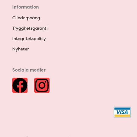
Information
Glinderpoäng
Trygghetsgaranti
Integritetspolicy
Nyheter
Sociala medier
F
I
a
n
c
s
e
t