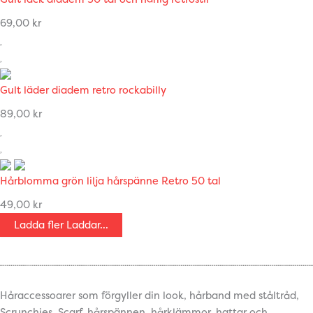
69,00
kr
Gult läder diadem retro rockabilly
89,00
kr
Hårblomma grön lilja hårspänne Retro 50 tal
49,00
kr
Ladda fler
Laddar...
Håraccessoarer som förgyller din look, hårband med ståltråd,
Scrunchies, Scarf, hårspännen, hårklämmor, hattar och