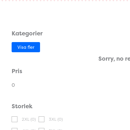
Kategorier
Visa fler
Sorry, no r
Pris
0
Storlek
2XL
(0)
3XL
(0)