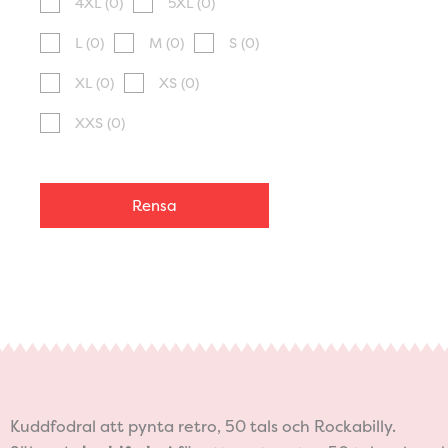
4XL
(0)
5XL
(0)
L
(0)
M
(0)
S
(0)
XL
(0)
XS
(0)
XXS
(0)
Rensa
Kuddfodral att pynta retro, 50 tals och Rockabilly.