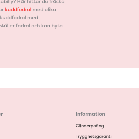
abilly? Här hittar du fräcka
tar
kuddfodral
med olika
å kuddfodral med
täller fodral och kan byta
r
Information
Glinderpoäng
Trygghetsgaranti