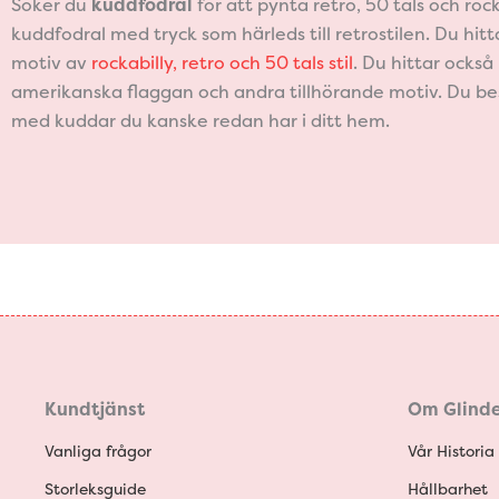
Söker du
kuddfodral
för att pynta retro, 50 tals och rock
kuddfodral med tryck som härleds till retrostilen. Du hit
motiv av
rockabilly, retro och 50 tals stil
. Du hittar ocks
amerikanska flaggan och andra tillhörande motiv. Du bes
med kuddar du kanske redan har i ditt hem.
Kundtjänst
Om Glinde
Vanliga frågor
Vår Historia
Storleksguide
Hållbarhet