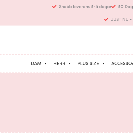
Hoppa
Snabb leverans 3-5 dagar
30 Dag
till
innehåll
JUST NU - K
DAM
HERR
PLUS SIZE
ACCESSO