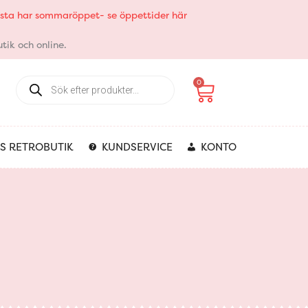
elsta har sommaröppet- se öppettider här
tik och online.
Products
Varukorg
0
search
S RETROBUTIK
KUNDSERVICE
KONTO