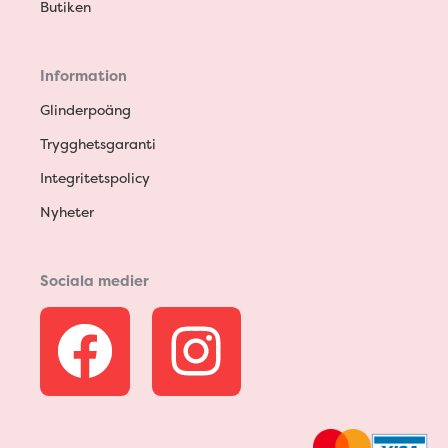
Butiken
Information
Glinderpoäng
Trygghetsgaranti
Integritetspolicy
Nyheter
Sociala medier
F
I
a
n
c
s