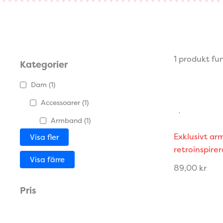
1 produkt fu
Kategorier
Dam
(1)
Accessoarer
(1)
Armband
(1)
Exklusivt ar
Visa fler
retroinspire
Visa färre
89,00
kr
Pris