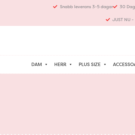
Hoppa
Snabb leverans 3-5 dagar
30 Dag
till
innehåll
JUST NU - K
DAM
HERR
PLUS SIZE
ACCESSO