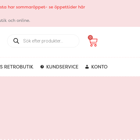
elsta har sommaröppet- se öppettider här
tik och online.
Products
Varukorg
0
search
S RETROBUTIK
KUNDSERVICE
KONTO