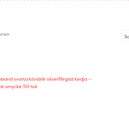
nnen
mband svarta körsbär silverfärgad kedja –
rat smycke 50-tal