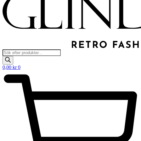
Products
search
0,00
kr
0