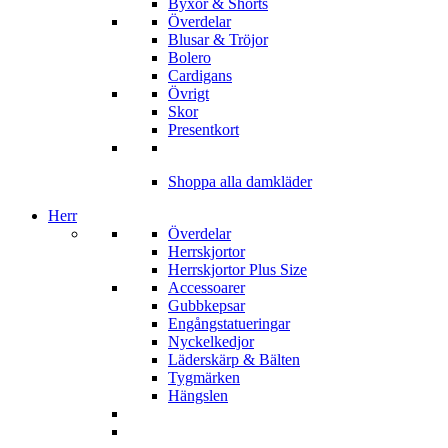
Byxor & Shorts
Överdelar
Blusar & Tröjor
Bolero
Cardigans
Övrigt
Skor
Presentkort
Shoppa alla damkläder
Herr
Överdelar
Herrskjortor
Herrskjortor Plus Size
Accessoarer
Gubbkepsar
Engångstatueringar
Nyckelkedjor
Läderskärp & Bälten
Tygmärken
Hängslen