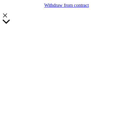
Withdraw from contract
Rulla
till
toppen