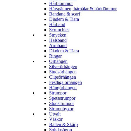
Hårblommor
Hårspännen, hårnålar & hårklämmor
Bandana & scarf
Diadem & Tiara
Hårband
Scrunchies
Smycken
Halsband
Armband
Diadem & Tiara
Ringar
Örhängen
Silverörhängen
Studsörhängen
Clipsörhängen
Festliga örhängen
Hängörhängen
Strumpor
Spetsstrumpor
Stödstrumpor
Strumpbyxor
Utvalt
Väskor
Bälten & Skärp
Solglasögon