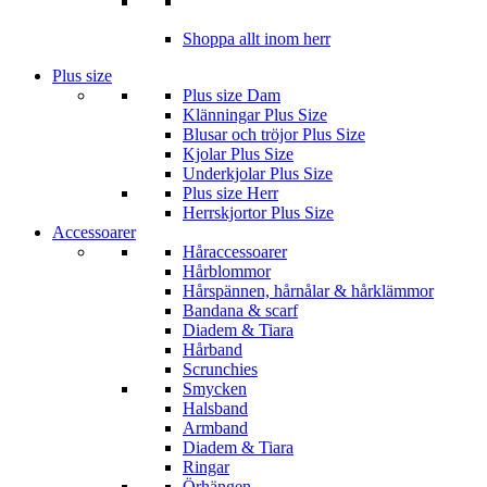
Shoppa allt inom herr
Plus size
Plus size Dam
Klänningar Plus Size
Blusar och tröjor Plus Size
Kjolar Plus Size
Underkjolar Plus Size
Plus size Herr
Herrskjortor Plus Size
Accessoarer
Håraccessoarer
Hårblommor
Hårspännen, hårnålar & hårklämmor
Bandana & scarf
Diadem & Tiara
Hårband
Scrunchies
Smycken
Halsband
Armband
Diadem & Tiara
Ringar
Örhängen