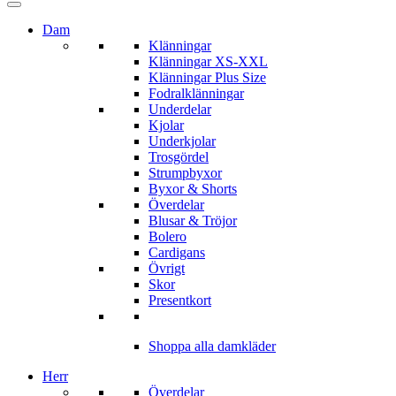
Dam
Klänningar
Klänningar XS-XXL
Klänningar Plus Size
Fodralklänningar
Underdelar
Kjolar
Underkjolar
Trosgördel
Strumpbyxor
Byxor & Shorts
Överdelar
Blusar & Tröjor
Bolero
Cardigans
Övrigt
Skor
Presentkort
Shoppa alla damkläder
Herr
Överdelar