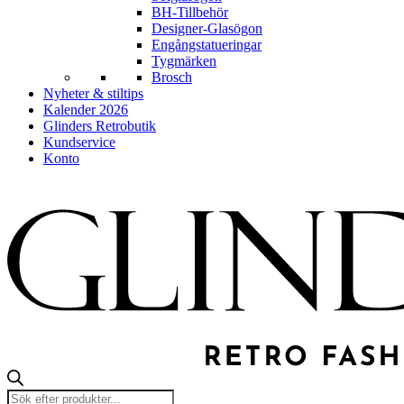
BH-Tillbehör
Designer-Glasögon
Engångstatueringar
Tygmärken
Brosch
Nyheter & stiltips
Kalender 2026
Glinders Retrobutik
Kundservice
Konto
Products