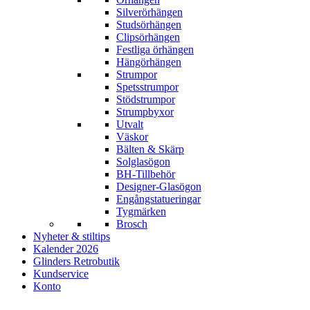
Silverörhängen
Studsörhängen
Clipsörhängen
Festliga örhängen
Hängörhängen
Strumpor
Spetsstrumpor
Stödstrumpor
Strumpbyxor
Utvalt
Väskor
Bälten & Skärp
Solglasögon
BH-Tillbehör
Designer-Glasögon
Engångstatueringar
Tygmärken
Brosch
Nyheter & stiltips
Kalender 2026
Glinders Retrobutik
Kundservice
Konto