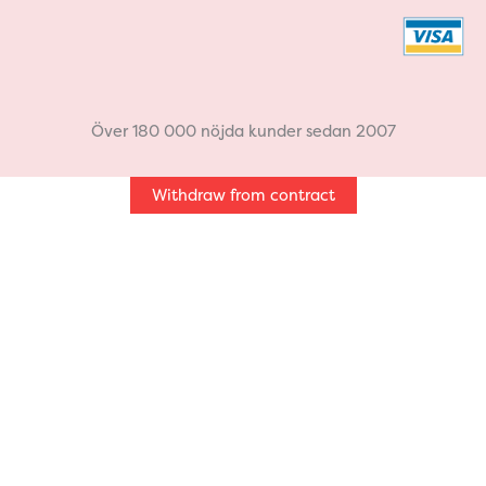
c
s
e
t
b
a
Över 180 000 nöjda kunder sedan 2007
o
g
Withdraw from contract
o
r
k
a
m