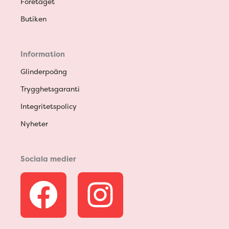
Företaget
Butiken
Information
Glinderpoäng
Trygghetsgaranti
Integritetspolicy
Nyheter
Sociala medier
F
I
a
n