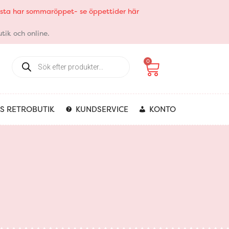
elsta har sommaröppet- se öppettider här
tik och online.
Products
Varukorg
0
search
S RETROBUTIK
KUNDSERVICE
KONTO