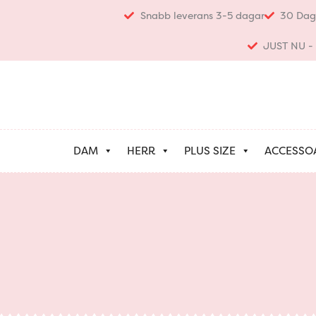
Hoppa
Snabb leverans 3-5 dagar
30 Dag
till
innehåll
JUST NU - K
DAM
HERR
PLUS SIZE
ACCESSO