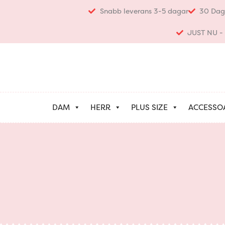
Hoppa
Snabb leverans 3-5 dagar
30 Dag
till
innehåll
JUST NU - K
DAM
HERR
PLUS SIZE
ACCESSO