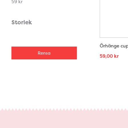
59 kr
Storlek
Örhänge cup
Rensa
59,00
kr