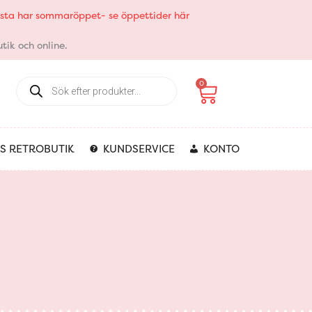
elsta har sommaröppet- se öppettider här
tik och online.
Products
Varukorg
0
search
S RETROBUTIK
KUNDSERVICE
KONTO