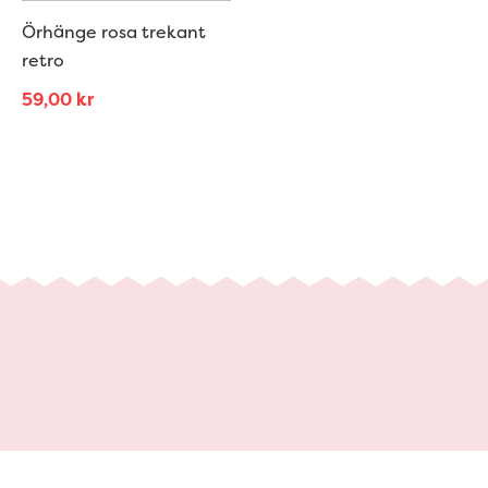
Örhänge rosa trekant
retro
59,00
kr