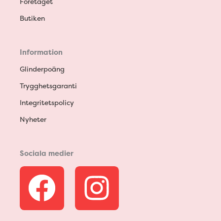
Företaget
Butiken
Information
Glinderpoäng
Trygghetsgaranti
Integritetspolicy
Nyheter
Sociala medier
F
I
a
n