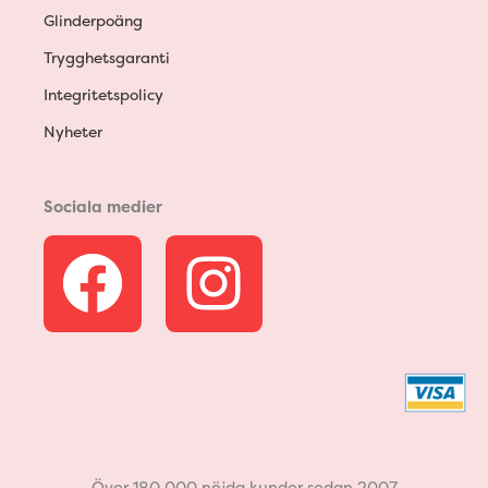
Glinderpoäng
Trygghetsgaranti
Integritetspolicy
Nyheter
Sociala medier
F
I
a
n
c
s
e
t