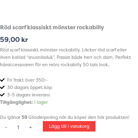
Röd scarf klassiskt mönster rockabilly
59,00
kr
Röd scarf klassiskt mönster rockabilly. Läcker röd scarf eller
även kallad “snusnäsduk”. Passar både herr och dam. Perfekt
håraccessoaren för en retro rockabilly 50 tals look.
Fri frakt över 350:-
30 dagars öppet köp
3-5 dagars leverans
Röd
Tillgänglighet:
I lager
scarf
klassiskt
Du tjänar
59
Glinderpoäng när du köper den här produkten!
mönster
rockabilly
Lägg till i varukorg
-
+
mängd