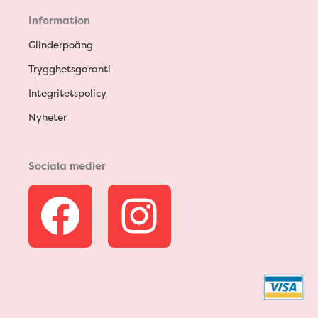
Information
Glinderpoäng
Trygghetsgaranti
Integritetspolicy
Nyheter
Sociala medier
F
I
a
n
c
s
e
t