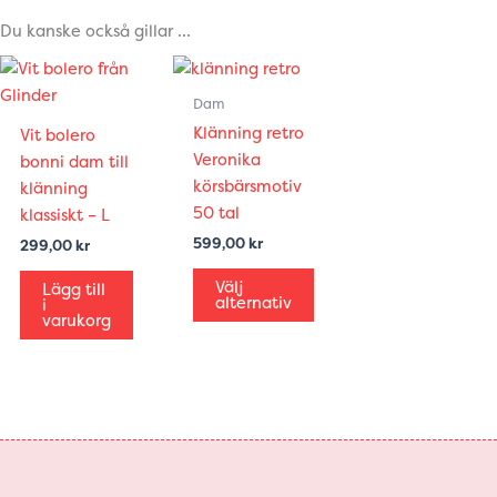
Du kanske också gillar …
Den
här
Dam
produkten
Klänning retro
Vit bolero
har
Veronika
bonni dam till
flera
körsbärsmotiv
klänning
varianter.
50 tal
klassiskt – L
De
599,00
kr
299,00
kr
olika
alternativen
Välj
Lägg till
alternativ
i
kan
varukorg
väljas
på
produktsidan