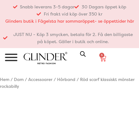
Hoppa
Snabb leverans 3-5 dagar
30 Dagars öppet köp
till
Fri frakt vid köp över 350 kr
innehåll
Glinders butik i Fågelsta har sommaröppet- se öppettider här
JUST NU - Köp 3 smycken, betala för 2. Få den billigaste
på köpet. Gäller i butik och online.
6
Varukorg
Hem
/
Dam
/
Accessoarer
/
Hårband
/ Röd scarf klassiskt mönster
rockabilly