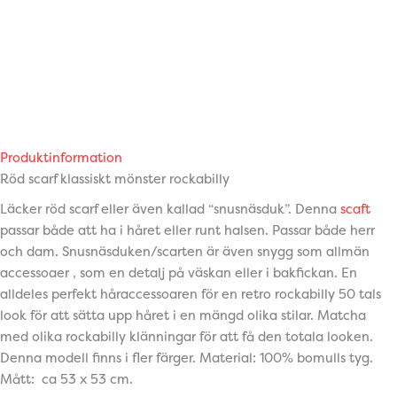
Produktinformation
Röd scarf klassiskt mönster rockabilly
Läcker röd scarf eller även kallad “snusnäsduk”. Denna
scaft
passar både att ha i håret eller runt halsen. Passar både herr
och dam. Snusnäsduken/scarten är även snygg som allmän
accessoaer , som en detalj på väskan eller i bakfickan. En
alldeles perfekt håraccessoaren för en retro rockabilly 50 tals
look för att sätta upp håret i en mängd olika stilar. Matcha
med olika rockabilly klänningar för att få den totala looken.
Denna modell finns i fler färger. Material: 100% bomulls tyg.
Mått: ca 53 x 53 cm.