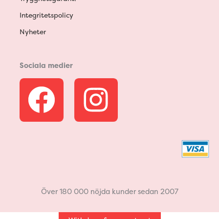
Integritetspolicy
Nyheter
Sociala medier
F
I
a
n
c
s
e
t
b
a
Över 180 000 nöjda kunder sedan 2007