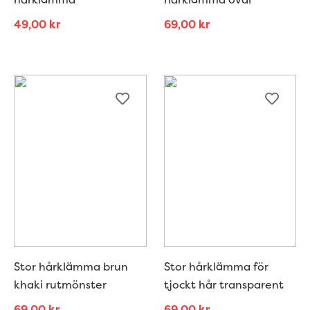
49,00
kr
69,00
kr
Stor hårklämma brun
Stor hårklämma för
khaki rutmönster
tjockt hår transparent
69,00
kr
69,00
kr