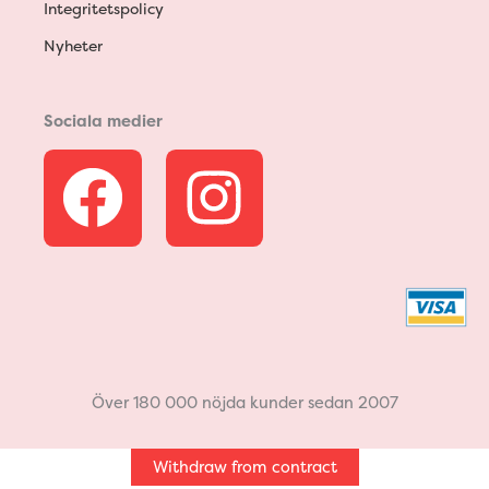
Integritetspolicy
Nyheter
Sociala medier
F
I
a
n
c
s
e
t
b
a
Över 180 000 nöjda kunder sedan 2007
o
g
Withdraw from contract