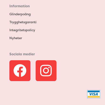
Information
Glinderpoäng
Trygghetsgaranti
Integritetspolicy
Nyheter
Sociala medier
F
I
a
n
c
s
e
t