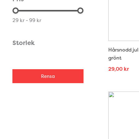
29 kr - 99 kr
Storlek
Hårsnodd jul 
grönt
29,00
kr
Rensa