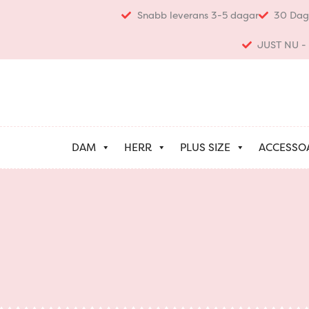
Hoppa
Snabb leverans 3-5 dagar
30 Dag
till
innehåll
JUST NU - K
DAM
HERR
PLUS SIZE
ACCESSO