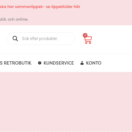
elsta har sommaröppet- se öppettider här
tik och online.
Products
Varukorg
0
search
S RETROBUTIK
KUNDSERVICE
KONTO