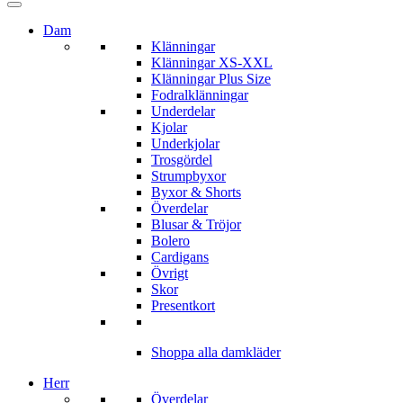
Dam
Klänningar
Klänningar XS-XXL
Klänningar Plus Size
Fodralklänningar
Underdelar
Kjolar
Underkjolar
Trosgördel
Strumpbyxor
Byxor & Shorts
Överdelar
Blusar & Tröjor
Bolero
Cardigans
Övrigt
Skor
Presentkort
Shoppa alla damkläder
Herr
Överdelar