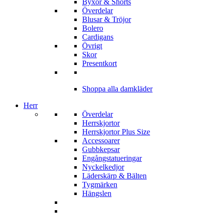
Byxor & Shorts
Överdelar
Blusar & Tröjor
Bolero
Cardigans
Övrigt
Skor
Presentkort
Shoppa alla damkläder
Herr
Överdelar
Herrskjortor
Herrskjortor Plus Size
Accessoarer
Gubbkepsar
Engångstatueringar
Nyckelkedjor
Läderskärp & Bälten
Tygmärken
Hängslen