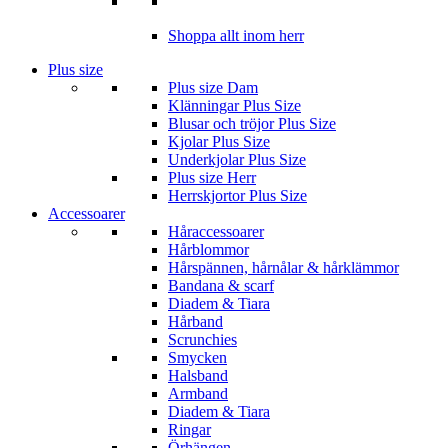
Shoppa allt inom herr
Plus size
Plus size Dam
Klänningar Plus Size
Blusar och tröjor Plus Size
Kjolar Plus Size
Underkjolar Plus Size
Plus size Herr
Herrskjortor Plus Size
Accessoarer
Håraccessoarer
Hårblommor
Hårspännen, hårnålar & hårklämmor
Bandana & scarf
Diadem & Tiara
Hårband
Scrunchies
Smycken
Halsband
Armband
Diadem & Tiara
Ringar
Örhängen