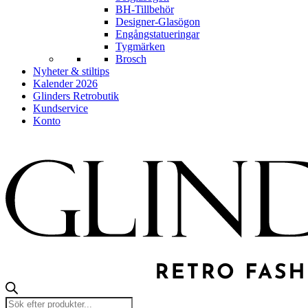
BH-Tillbehör
Designer-Glasögon
Engångstatueringar
Tygmärken
Brosch
Nyheter & stiltips
Kalender 2026
Glinders Retrobutik
Kundservice
Konto
Products