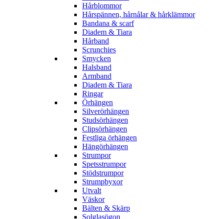
Hårblommor
Hårspännen, hårnålar & hårklämmor
Bandana & scarf
Diadem & Tiara
Hårband
Scrunchies
Smycken
Halsband
Armband
Diadem & Tiara
Ringar
Örhängen
Silverörhängen
Studsörhängen
Clipsörhängen
Festliga örhängen
Hängörhängen
Strumpor
Spetsstrumpor
Stödstrumpor
Strumpbyxor
Utvalt
Väskor
Bälten & Skärp
Solglasögon