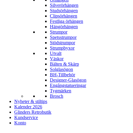
Silverörhängen
Studsörhängen
Clipsörhängen
Festliga örhängen
Hängörhängen
Strumpor
Spetsstrumpor
Stödstrumpor
Strumpbyxor
Utvalt
Väskor
Bälten & Skärp
Solglasögon
BH-Tillbehör
Designer-Glasögon
Engångstatueringar
Tygmärken
Brosch
Nyheter & stiltips
Kalender 2026
Glinders Retrobutik
Kundservice
Konto