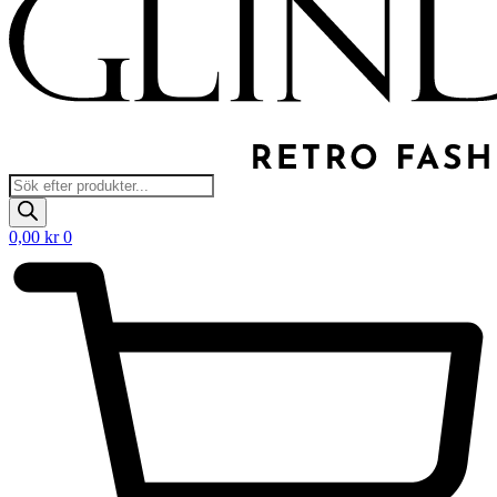
Products
search
0,00
kr
0