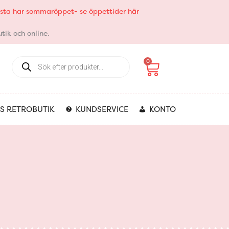
elsta har sommaröppet- se öppettider här
tik och online.
Products
Varukorg
0
search
S RETROBUTIK
KUNDSERVICE
KONTO