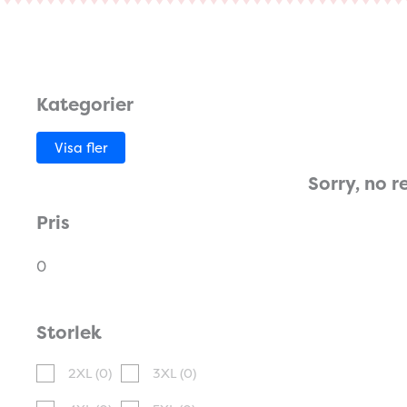
Kategorier
Visa fler
Sorry, no r
Pris
0
Storlek
2XL
(0)
3XL
(0)