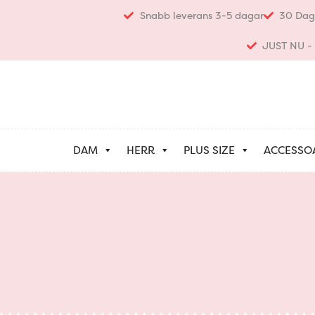
Hoppa
Snabb leverans 3-5 dagar
30 Dag
till
innehåll
JUST NU - K
DAM
HERR
PLUS SIZE
ACCESSO