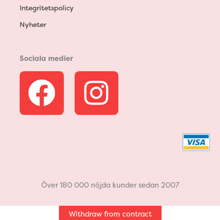
Integritetspolicy
Nyheter
Sociala medier
F
I
a
n
c
s
e
t
b
a
Över 180 000 nöjda kunder sedan 2007
o
g
Withdraw from contract