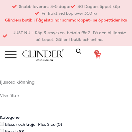
Hoppa
Snabb leverans 3-5 dagar
30 Dagars öppet köp
till
Fri frakt vid köp över 350 kr
innehåll
Glinders butik i Fågelsta har sommaröppet- se öppettider här
JUST NU - Köp 3 smycken, betala för 2. Få den billigaste
på köpet. Gäller i butik och online.
0
Varukorg
ljusrosa klänning
Visa filter
Kategorier
Blusar och tröjor Plus Size
(0)
Brosch
(0)