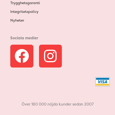
Trygghetsgaranti
Integritetspolicy
Nyheter
Sociala medier
F
I
a
n
c
s
e
t
b
a
Över 180 000 nöjda kunder sedan 2007