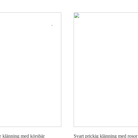
ze klänning med körsbär
Svart prickig klänning med rosor 