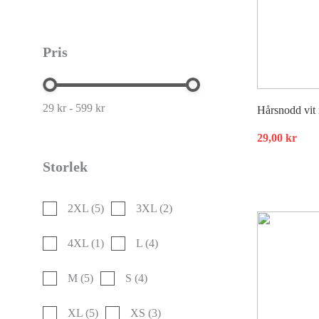
Pris
29 kr - 599 kr
Hårsnodd vit 
29,00
kr
Storlek
2XL
(5)
3XL
(2)
4XL
(1)
L
(4)
M
(5)
S
(4)
XL
(5)
XS
(3)