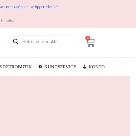
har sommaröppet- se öppettider här
ch online.
0
S RETROBUTIK
KUNDSERVICE
KONTO