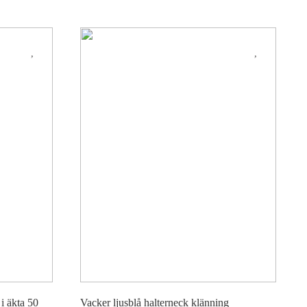
i äkta 50
Vacker ljusblå halterneck klänning