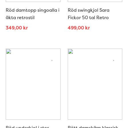
Röd damtopp singoalla i
Röd swingkjol Sara
äkta retrostil
Fickor 50 tal Retro
349,00
kr
499,00
kr
Röd underkjol i stor
Rött damskärp klassisk