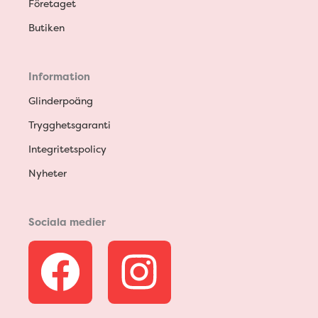
Företaget
Butiken
Information
Glinderpoäng
Trygghetsgaranti
Integritetspolicy
Nyheter
Sociala medier
F
I
a
n