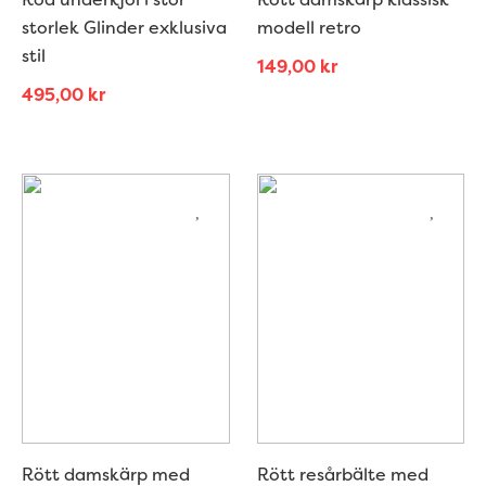
storlek Glinder exklusiva
modell retro
stil
149,00
kr
495,00
kr
Rött damskärp med
Rött resårbälte med