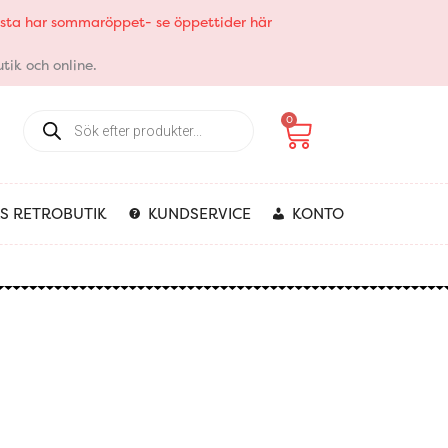
elsta har sommaröppet- se öppettider här
tik och online.
Products
Varukorg
0
search
S RETROBUTIK
KUNDSERVICE
KONTO