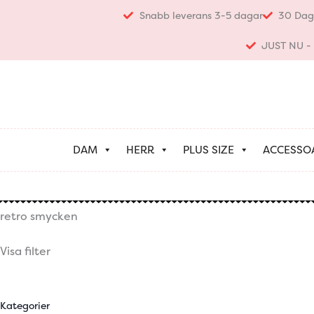
Hoppa
Snabb leverans 3-5 dagar
30 Dag
till
innehåll
JUST NU - K
DAM
HERR
PLUS SIZE
ACCESSO
retro smycken
Visa filter
Kategorier