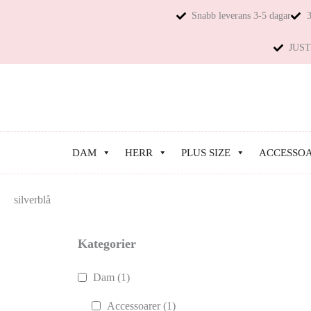
Snabb leverans 3-5 dagar
3
JUST 
DAM
HERR
PLUS SIZE
ACCESSO
silverblå
Kategorier
Dam
(1)
Accessoarer
(1)