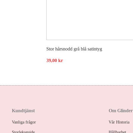
Stor hårsnodd grå blå satintyg
39,00
kr
Kundtjänst
Om Glinder
Vanliga frågor
Vår Historia
Storleksguide
Hållbarhet