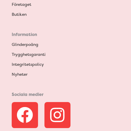
Företaget
Butiken
Information
Glinderpoäng
Trygghetsgaranti
Integritetspolicy
Nyheter
Sociala medier
F
I
a
n