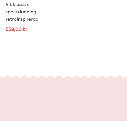
Vit klassisk
spetsklänning
retroinspirerad
559,00
kr