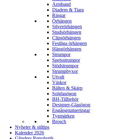
Armband
Diadem & Tiara
Ringar
Örhängen
Silverörhängen
Studsörhängen
Clipsörhängen
Festliga örhängen
Hängörhängen
Strumpor
Spetsstrumpor
Stödstrumpor
Strumpbyxor
Utvalt
Väskor
Bälten & Skärp
Solglasögon
BH-Tillbehör
Designer-Glasögon
Engångstatueringar
Tygmärken
Brosch
Nyheter & stiltips
Kalender 2026
Glinders Retrobutik