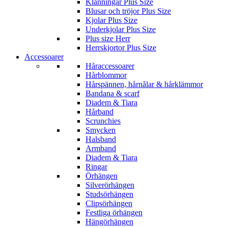
Klänningar Plus Size
Blusar och tröjor Plus Size
Kjolar Plus Size
Underkjolar Plus Size
Plus size Herr
Herrskjortor Plus Size
Accessoarer
Håraccessoarer
Hårblommor
Hårspännen, hårnålar & hårklämmor
Bandana & scarf
Diadem & Tiara
Hårband
Scrunchies
Smycken
Halsband
Armband
Diadem & Tiara
Ringar
Örhängen
Silverörhängen
Studsörhängen
Clipsörhängen
Festliga örhängen
Hängörhängen