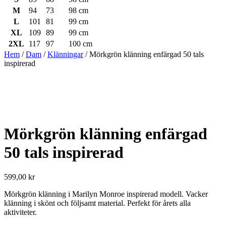
M
94
73
98 cm
L
101
81
99 cm
XL
109
89
99 cm
2XL
117
97
100 cm
Hem
/
Dam
/
Klänningar
/ Mörkgrön klänning enfärgad 50 tals
inspirerad
Mörkgrön klänning enfärgad
50 tals inspirerad
599,00
kr
Mörkgrön klänning i Marilyn Monroe inspirerad modell. Vacker
klänning i skönt och följsamt material. Perfekt för årets alla
aktiviteter.