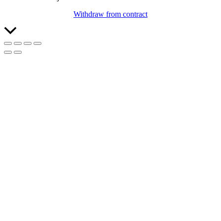
Withdraw from contract
Rulla
till
toppen