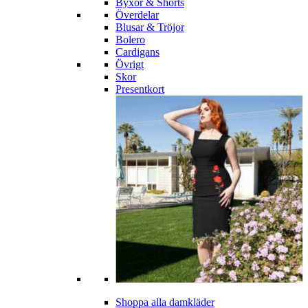
Byxor & Shorts
Överdelar
Blusar & Tröjor
Bolero
Cardigans
Övrigt
Skor
Presentkort
Shoppa alla damkläder