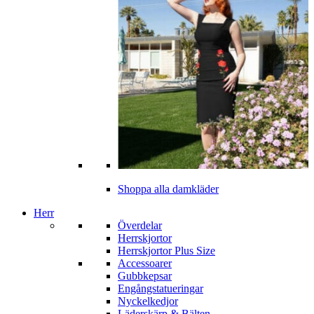
Shoppa alla damkläder
Herr
Överdelar
Herrskjortor
Herrskjortor Plus Size
Accessoarer
Gubbkepsar
Engångstatueringar
Nyckelkedjor
Läderskärp & Bälten