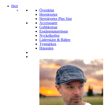
Herr
Överdelar
Herrskjortor
Herrskjortor Plus Size
Accessoarer
Gubbkepsar
Engångstatueringar
Nyckelkedjor
Läderskärp & Bälten
Tygmärken
Hängslen