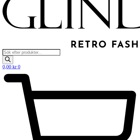
Products
search
0,00
kr
0