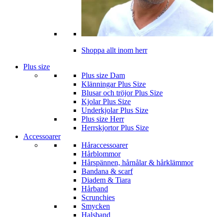
Shoppa allt inom herr
Plus size
Plus size Dam
Klänningar Plus Size
Blusar och tröjor Plus Size
Kjolar Plus Size
Underkjolar Plus Size
Plus size Herr
Herrskjortor Plus Size
Accessoarer
Håraccessoarer
Hårblommor
Hårspännen, hårnålar & hårklämmor
Bandana & scarf
Diadem & Tiara
Hårband
Scrunchies
Smycken
Halsband