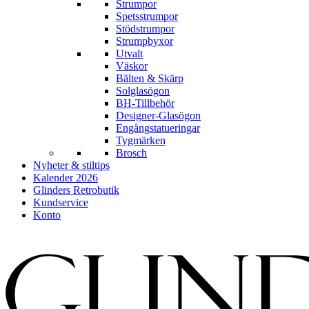
Strumpor
Spetsstrumpor
Stödstrumpor
Strumpbyxor
Utvalt
Väskor
Bälten & Skärp
Solglasögon
BH-Tillbehör
Designer-Glasögon
Engångstatueringar
Tygmärken
Brosch
Nyheter & stiltips
Kalender 2026
Glinders Retrobutik
Kundservice
Konto