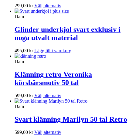
Den
299,00
kr
Välj alternativ
här
produkten
Dam
har
flera
Glinder underkjol svart exklusiv i
varianter.
noga utvalt material
De
olika
alternativen
495,00
kr
Lägg till i varukorg
kan
väljas
Dam
på
produktsidan
Klänning retro Veronika
körsbärsmotiv 50 tal
Den
599,00
kr
Välj alternativ
här
produkten
Dam
har
flera
Svart klänning Marilyn 50 tal Retro
varianter.
De
Den
599,00
kr
Välj alternativ
olika