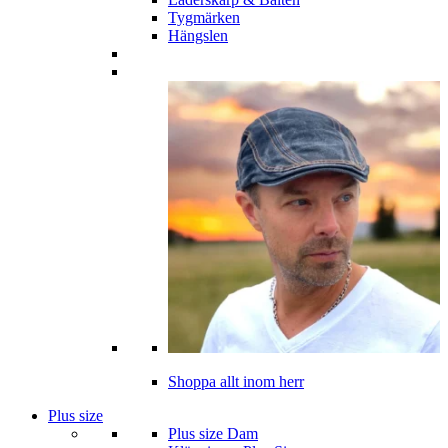
Tygmärken
Hängslen
Shoppa allt inom herr
Plus size
Plus size Dam