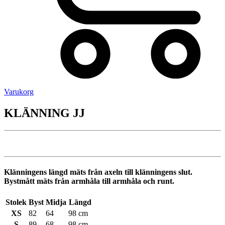
Varukorg
KLÄNNING JJ
Klänningens längd mäts från axeln till klänningens slut.
Bystmått mäts från armhåla till armhåla och runt.
Stolek
Byst
Midja
Längd
XS
82
64
98 cm
S
89
68
98 cm