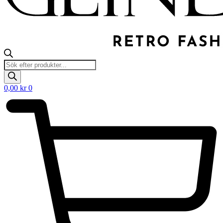
Products
search
0,00
kr
0