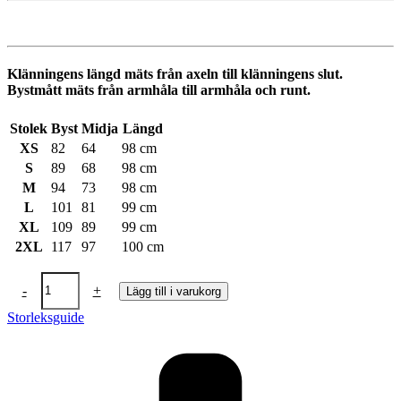
Klänningens längd mäts från axeln till klänningens slut.
Bystmått mäts från armhåla till armhåla och runt.
Stolek
Byst
Midja
Längd
XS
82
64
98 cm
S
89
68
98 cm
M
94
73
98 cm
L
101
81
99 cm
XL
109
89
99 cm
2XL
117
97
100 cm
Mörkgrön
-
+
Lägg till i varukorg
klänning
enfärgad
Storleksguide
50
tals
inspirerad
mängd