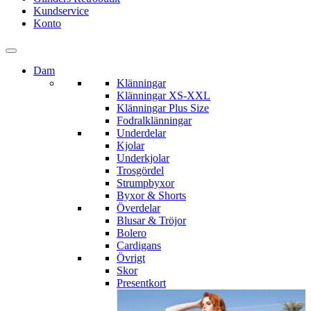
Kundservice
Konto
Dam
Klänningar
Klänningar XS-XXL
Klänningar Plus Size
Fodralklänningar
Underdelar
Kjolar
Underkjolar
Trosgördel
Strumpbyxor
Byxor & Shorts
Överdelar
Blusar & Tröjor
Bolero
Cardigans
Övrigt
Skor
Presentkort