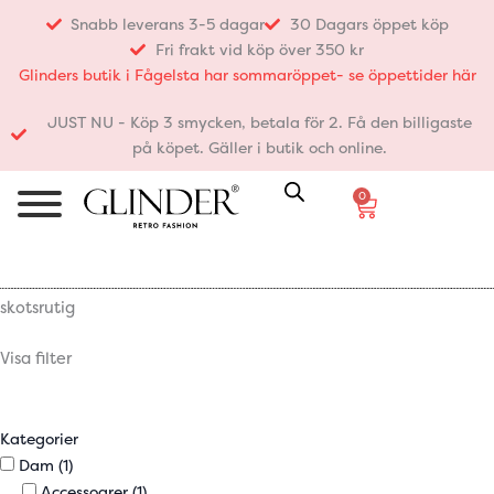
Hoppa
Snabb leverans 3-5 dagar
30 Dagars öppet köp
till
Fri frakt vid köp över 350 kr
innehåll
Glinders butik i Fågelsta har sommaröppet- se öppettider här
JUST NU - Köp 3 smycken, betala för 2. Få den billigaste
på köpet. Gäller i butik och online.
0
Varukorg
skotsrutig
Visa filter
Kategorier
Dam
(1)
Accessoarer
(1)