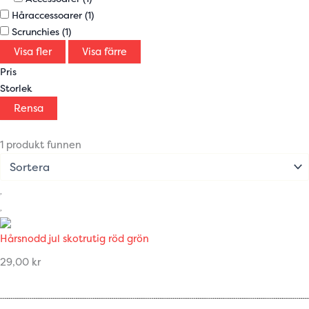
Håraccessoarer
(1)
Scrunchies
(1)
Visa fler
Visa färre
Pris
Storlek
Rensa
1 produkt funnen
Hårsnodd jul skotrutig röd grön
29,00
kr