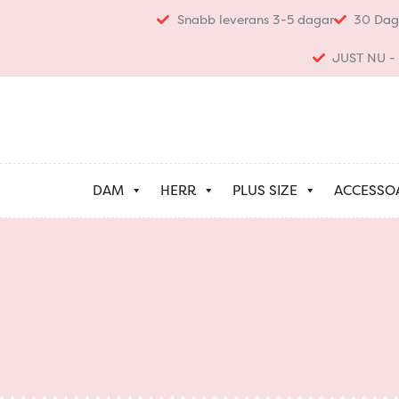
Hoppa
Snabb leverans 3-5 dagar
30 Dag
till
innehåll
JUST NU - K
DAM
HERR
PLUS SIZE
ACCESSO