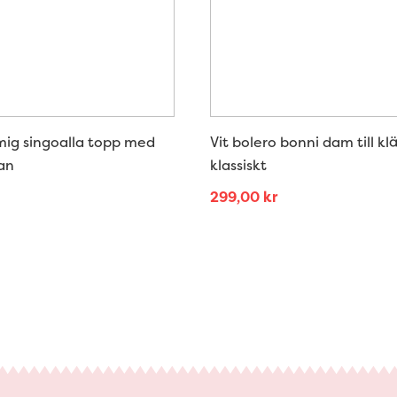
mig singoalla topp med
Vit bolero bonni dam till kl
an
klassiskt
299,00
kr