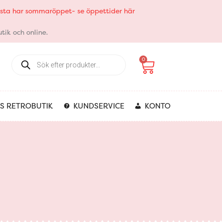
elsta har sommaröppet- se öppettider här
tik och online.
Products
Varukorg
0
search
S RETROBUTIK
KUNDSERVICE
KONTO