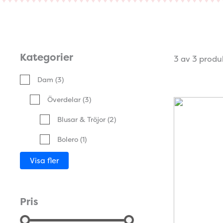
Kategorier
3 av 3 produ
Dam
(3)
Överdelar
(3)
Blusar & Tröjor
(2)
Bolero
(1)
Visa fler
Pris