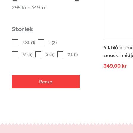
299 kr - 349 kr
Storlek
2XL
(1)
L
(2)
Vit blå blom
M
(3)
S
(3)
XL
(1)
smock i midj
349,00
kr
Rensa