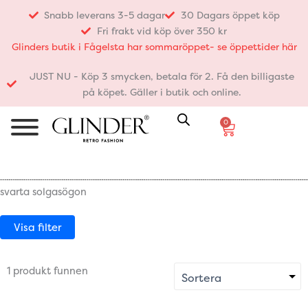
Hoppa
Snabb leverans 3-5 dagar
30 Dagars öppet köp
till
Fri frakt vid köp över 350 kr
innehåll
Glinders butik i Fågelsta har sommaröppet- se öppettider här
JUST NU - Köp 3 smycken, betala för 2. Få den billigaste
på köpet. Gäller i butik och online.
0
Varukorg
svarta solgasögon
Visa filter
1 produkt funnen