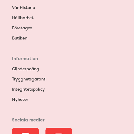
Vår Historia
Hållbarhet
Företaget
Butiken
Information
Glinderpoäng
Trygghetsgaranti
Integritetspolicy
Nyheter
Sociala medier
F
I