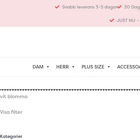
Hoppa
Snabb leverans 3-5 dagar
30 Dag
till
innehåll
JUST NU - K
DAM
HERR
PLUS SIZE
ACCESSO
vit blomma
Visa filter
Kategorier