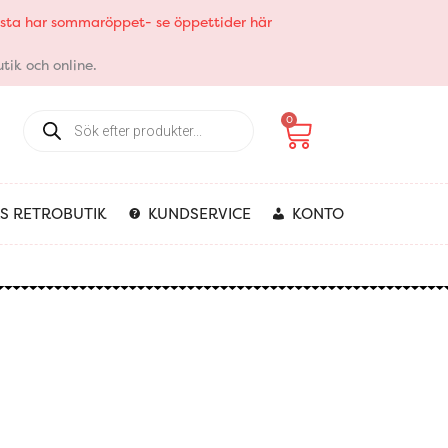
elsta har sommaröppet- se öppettider här
tik och online.
Products
Varukorg
0
search
S RETROBUTIK
KUNDSERVICE
KONTO