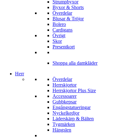
Strumpbyxor
Byxor & Shorts
Överdelar
Blusar & Tröjor
Bolero
Cardigans
Övrigt
Skor
Presentkort
Shoppa alla damkläder
Herr
Överdelar
Herrskjortor
Herrskjortor Plus Size
Accessoarer
Gubbkepsar
Engångstatueringar
Nyckelkedjor
Läderskärp & Bälten
Tygmärken
Hängslen