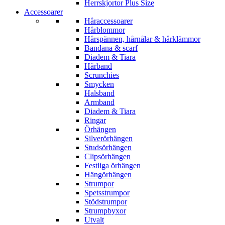
Herrskjortor Plus Size
Accessoarer
Håraccessoarer
Hårblommor
Hårspännen, hårnålar & hårklämmor
Bandana & scarf
Diadem & Tiara
Hårband
Scrunchies
Smycken
Halsband
Armband
Diadem & Tiara
Ringar
Örhängen
Silverörhängen
Studsörhängen
Clipsörhängen
Festliga örhängen
Hängörhängen
Strumpor
Spetsstrumpor
Stödstrumpor
Strumpbyxor
Utvalt