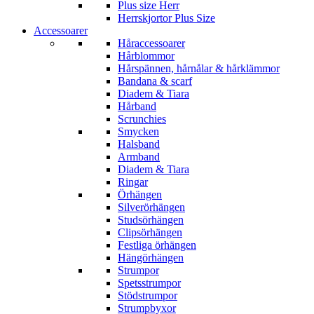
Plus size Herr
Herrskjortor Plus Size
Accessoarer
Håraccessoarer
Hårblommor
Hårspännen, hårnålar & hårklämmor
Bandana & scarf
Diadem & Tiara
Hårband
Scrunchies
Smycken
Halsband
Armband
Diadem & Tiara
Ringar
Örhängen
Silverörhängen
Studsörhängen
Clipsörhängen
Festliga örhängen
Hängörhängen
Strumpor
Spetsstrumpor
Stödstrumpor
Strumpbyxor