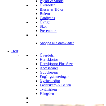
Byxor & Shorts
Överdelar
Blusar & Tröjor
Bolero
Cardigans
Övrigt
Skor
Presentkort
Shoppa alla damkläder
Herr
Överdelar
Herrskjortor
Herrskjortor Plus Size
Accessoarer
Gubbkepsar
Engångstatueringar
Nyckelkedjor
Läderskärp & Bälten
Tygmärken
Hängslen