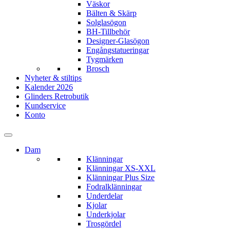
Väskor
Bälten & Skärp
Solglasögon
BH-Tillbehör
Designer-Glasögon
Engångstatueringar
Tygmärken
Brosch
Nyheter & stiltips
Kalender 2026
Glinders Retrobutik
Kundservice
Konto
Dam
Klänningar
Klänningar XS-XXL
Klänningar Plus Size
Fodralklänningar
Underdelar
Kjolar
Underkjolar
Trosgördel