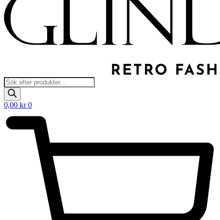
Products
search
0,00
kr
0