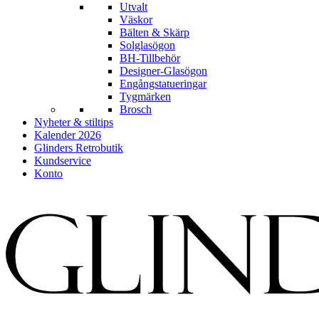
Utvalt
Väskor
Bälten & Skärp
Solglasögon
BH-Tillbehör
Designer-Glasögon
Engångstatueringar
Tygmärken
Brosch
Nyheter & stiltips
Kalender 2026
Glinders Retrobutik
Kundservice
Konto