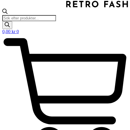
Products
search
0,00
kr
0