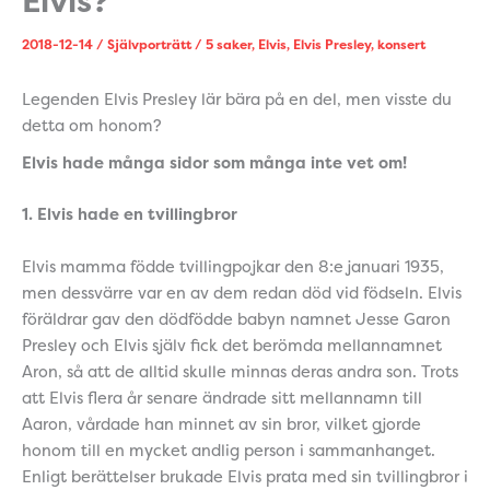
Elvis?
2018-12-14
/
Självporträtt
/
5 saker
,
Elvis
,
Elvis Presley
,
konsert
Legenden Elvis Presley lär bära på en del, men visste du
detta om honom?
Elvis hade många sidor som många inte vet om!
1. Elvis hade en tvillingbror
Elvis mamma födde tvillingpojkar den 8:e januari 1935,
men dessvärre var en av dem redan död vid födseln. Elvis
föräldrar gav den dödfödde babyn namnet Jesse Garon
Presley och Elvis själv fick det berömda mellannamnet
Aron, så att de alltid skulle minnas deras andra son. Trots
att Elvis flera år senare ändrade sitt mellannamn till
Aaron, vårdade han minnet av sin bror, vilket gjorde
honom till en mycket andlig person i sammanhanget.
Enligt berättelser brukade Elvis prata med sin tvillingbror i