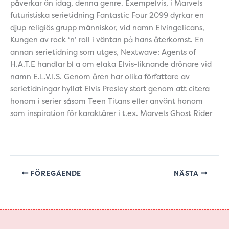
påverkar än idag, denna genre. Exempelvis, i Marvels
futuristiska serietidning Fantastic Four 2099 dyrkar en
djup religiös grupp människor, vid namn Elvingelicans,
Kungen av rock ‘n’ roll i väntan på hans återkomst. En
annan serietidning som utges, Nextwave: Agents of
H.A.T.E handlar bl a om elaka Elvis-liknande drönare vid
namn E.L.V.I.S. Genom åren har olika författare av
serietidningar hyllat Elvis Presley stort genom att citera
honom i serier såsom Teen Titans eller använt honom
som inspiration för karaktärer i t.ex. Marvels Ghost Rider
FÖREGÅENDE
NÄSTA