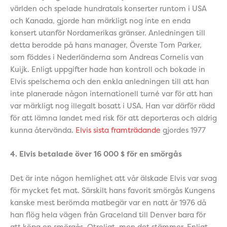
världen och spelade hundratals konserter runtom i USA
och Kanada, gjorde han märkligt nog inte en enda
konsert utanför Nordamerikas gränser. Anledningen till
detta berodde på hans manager, Överste Tom Parker,
som föddes i Nederländerna som Andreas Cornelis van
Kuijk. Enligt uppgifter hade han kontroll och bokade in
Elvis spelschema och den enkla anledningen till att han
inte planerade någon internationell turné var för att han
var märkligt nog illegalt bosatt i USA. Han var därför rädd
för att lämna landet med risk för att deporteras och aldrig
kunna återvända.
Elvis sista framträdande
gjordes 1977
4. Elvis betalade över 16 000 $ för en smörgås
Det är inte någon hemlighet att vår älskade Elvis var svag
för mycket fet mat. Särskilt hans favorit smörgås Kungens
kanske mest berömda matbegär var en natt år 1976 då
han flög hela vägen från Graceland till Denver bara för
att köpa en smörgås. Otroligt, men det stämmer. Enligt