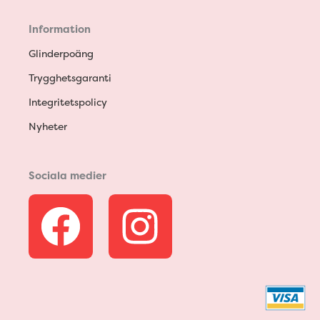
Information
Glinderpoäng
Trygghetsgaranti
Integritetspolicy
Nyheter
Sociala medier
F
I
a
n
c
s