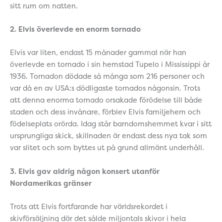
sitt rum om natten.
2. Elvis överlevde en enorm tornado
Elvis var liten, endast 15 månader gammal när han
överlevde en tornado i sin hemstad Tupelo i Mississippi år
1936. Tornadon dödade så många som 216 personer och
var då en av USA:s dödligaste tornados någonsin. Trots
att denna enorma tornado orsakade förödelse till både
staden och dess invånare, förblev Elvis familjehem och
födelseplats orörda. Idag står barndomshemmet kvar i sitt
ursprungliga skick, skillnaden är endast dess nya tak som
var slitet och som byttes ut på grund allmänt underhåll.
3. Elvis gav aldrig någon konsert utanför
Nordamerikas gränser
Trots att Elvis fortfarande har världsrekordet i
skivförsäljning där det sålde miljontals skivor i hela