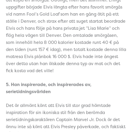
uppgifter började Elvis längta efter hans favorit smörgås
vid namn Fool’s Gold Loaf som han en gång ätit på ett
ställe i Denver, och strax efter att suget startat beordrade
Elvis och hans följe på hans privata jet ”Lisa Marie” och
flög hela vägen till Denver. Den omtalade smörgåsen,
som innehöll hela 8 000 kalorier kostade runt 40 € på
den tiden (runt 157 € idag), men totalt kostade denna lilla
matresa Elvis plånbok 16 000 $. Elvis hade inte ångest
över detta utan han älskade denna typ av mat och det
fick kosta vad det ville!
5. Han inspirerade, och inspirerades av,
serietidningsvärlden
Det är allmänt känt att Elvis till stor grad hämtade
inspiration för sin ikoniska stil från den berömda
serietidningskaraktären Captain Marvel Jr. Dock är det
ännu inte så känt att Elvis Presley påverkade, och faktiskt