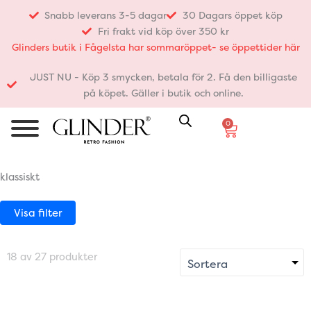
Hoppa
Snabb leverans 3-5 dagar
30 Dagars öppet köp
till
Fri frakt vid köp över 350 kr
innehåll
Glinders butik i Fågelsta har sommaröppet- se öppettider här
JUST NU - Köp 3 smycken, betala för 2. Få den billigaste
på köpet. Gäller i butik och online.
0
Varukorg
klassiskt
Visa filter
18 av 27 produkter