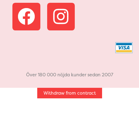
F
I
a
n
c
s
e
t
b
a
Över 180 000 nöjda kunder sedan 2007
o
g
Withdraw from contract
o
r
k
a