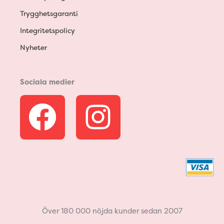
Trygghetsgaranti
Integritetspolicy
Nyheter
Sociala medier
F
I
a
n
c
s
e
t
b
a
Över 180 000 nöjda kunder sedan 2007