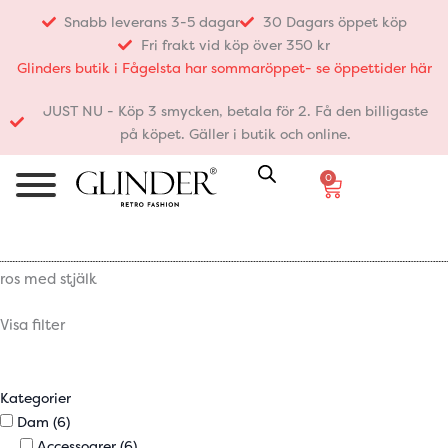
Hoppa
Snabb leverans 3-5 dagar
30 Dagars öppet köp
till
Fri frakt vid köp över 350 kr
innehåll
Glinders butik i Fågelsta har sommaröppet- se öppettider här
JUST NU - Köp 3 smycken, betala för 2. Få den billigaste
på köpet. Gäller i butik och online.
0
Varukorg
ros med stjälk
Visa filter
Kategorier
Dam
(6)
Accessoarer
(6)