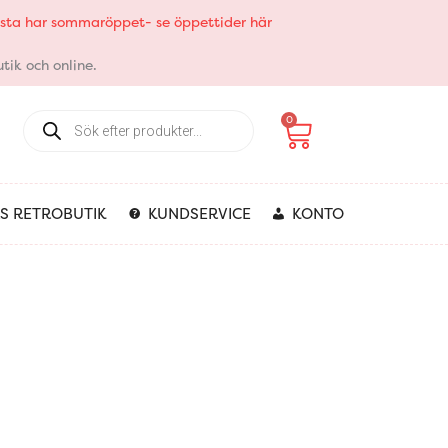
elsta har sommaröppet- se öppettider här
tik och online.
Products
Varukorg
0
search
S RETROBUTIK
KUNDSERVICE
KONTO