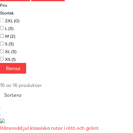
Pris
Storlek
2XL
(0)
L
(3)
M
(2)
S
(3)
XL
(3)
XS
(1)
Rensa
16 av 16 produkter
Hårsnodd jul klassiska rutor i rött och grönt