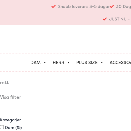
Hoppa
Snabb leverans 3-5 dagar
30 Dag
till
innehåll
JUST NU - K
DAM
HERR
PLUS SIZE
ACCESSO
rött
Visa filter
Kategorier
Dam
(15)