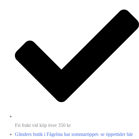
Fri frakt vid köp över 350 kr
Glinders butik i Fågelsta har sommaröppet- se öppettider här