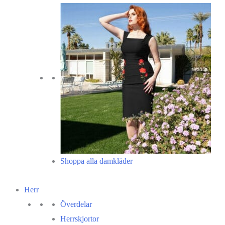
Shoppa alla damkläder
Herr
Överdelar
Herrskjortor