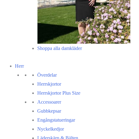
Shoppa alla damkläder
Herr
Överdelar
Herrskjortor
Herrskjortor Plus Size
Accessoarer
Gubbkepsar
Engångstatueringar
Nyckelkedjor
Läderskärp & Bälten