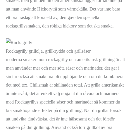
smaker, men grunden till den amerikanska ligger fortfarande på
att man använde Hickoryträ som värmekälla. Det var inte bara
ett bra träslag att köra eld av, den gav den speciella
rockagrillysmaken, den rökiga hickory som det ska smaka.
Rockagrilly grillolja, grillkrydda och grillsåser
moderna smaker inom rockagrilly och amerikansk grillning är att
man använder mer och mer söta såser och marinader, det ger i
sin tur också att smakerna bli upphöjande och om du kombinerar
det med tex. Chilismak är skillnaden total. Att grilla amerikanskt
är inte svårt, det är enkelt välj noga ut din råvara och marinera
med Rockagrillys speciella såser och marinader så kommer du
bra smakhöjande effekter på din grillning. När du grillar försök
att undvika tändvätska, det är inte hälsosamt och det förstör
smaken på din grillning. Använd också torr grillkol av bra