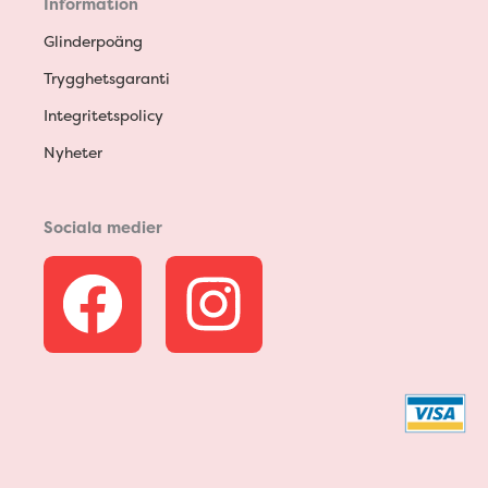
Information
Glinderpoäng
Trygghetsgaranti
Integritetspolicy
Nyheter
Sociala medier
F
I
a
n
c
s
e
t