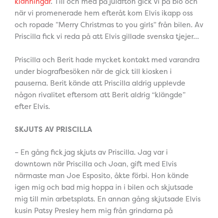
klänningar
. Till och med på julafton gick vi på bio och
när vi promenerade hem efteråt kom Elvis ikapp oss
och ropade ”Merry Christmas to you girls” från bilen. Av
Priscilla fick vi reda på att Elvis gillade svenska tjejer…
Priscilla och Berit hade mycket kontakt med varandra
under biografbesöken när de gick till kiosken i
pauserna. Berit kände att Priscilla aldrig upplevde
någon rivalitet eftersom att Berit aldrig “klängde”
efter Elvis.
SKJUTS AV PRISCILLA
– En gång fick jag skjuts av Priscilla. Jag var i
downtown när Priscilla och Joan, gift med Elvis
närmaste man Joe Esposito, åkte förbi. Hon kände
igen mig och bad mig hoppa in i bilen och skjutsade
mig till min arbetsplats. En annan gång skjutsade Elvis
kusin Patsy Presley hem mig från grindarna på