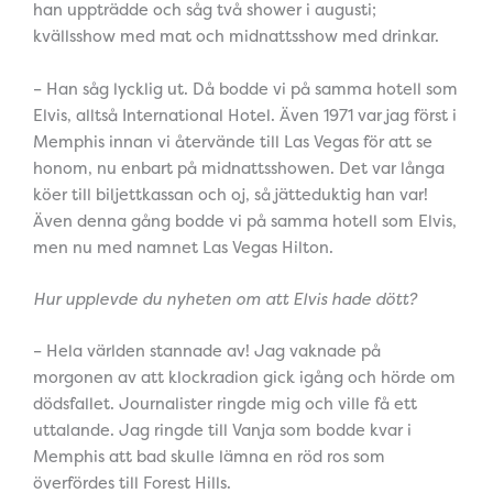
han uppträdde och såg två shower i augusti;
kvällsshow med mat och midnattsshow med drinkar.
– Han såg lycklig ut. Då bodde vi på samma hotell som
Elvis, alltså International Hotel. Även 1971 var jag först i
Memphis innan vi återvände till Las Vegas för att se
honom, nu enbart på midnattsshowen. Det var långa
köer till biljettkassan och oj, så jätteduktig han var!
Även denna gång bodde vi på samma hotell som Elvis,
men nu med namnet Las Vegas Hilton.
Hur upplevde du nyheten om att Elvis hade dött?
– Hela världen stannade av! Jag vaknade på
morgonen av att klockradion gick igång och hörde om
dödsfallet. Journalister ringde mig och ville få ett
uttalande. Jag ringde till Vanja som bodde kvar i
Memphis att bad skulle lämna en röd ros som
överfördes till Forest Hills.