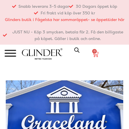
Hoppa
Snabb leverans 3-5 dagar
30 Dagars öppet köp
till
Fri frakt vid köp över 350 kr
innehåll
Glinders butik i Fågelsta har sommaröppet- se öppettider här
JUST NU - Köp 3 smycken, betala för 2. Få den billigaste
på köpet. Gäller i butik och online.
0
Varukorg