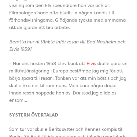
visning som den Elvisbeundrare han var och är.
Filmbolagen hade ofta bjudit in någon kändis till
förhandsvisningarna. Glädjande tyckte medlemmarna
att de gjorde ett bra arbete.
Berätta hur ni tänkte inför resan till Bad Nauheim och
Elvis 1959?
– När det hösten 1958 blev känt att
Elvis
skulle göra sin
militärtjänstgöring i Europa bestämde jag mig för att
börja spara till resan. Tanken var att min bästis och jag
skulle åka ner tillsammans. Men bara några dagar
innan resan hoppade hon av. Där stod jag alldeles
ensam…
SYSTERN ÖVERTALAD
Som tur var skulle Berits syster och hennes kompis till
Berlin. Så Berit följde med dem och i Berlin övertalade