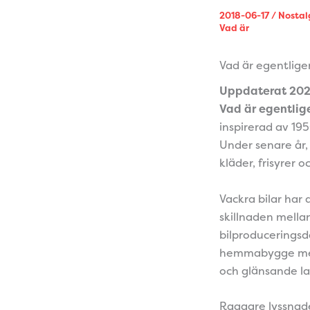
2018-06-17
/
Nostal
Vad är
Vad är egentligen
Uppdaterat 20
Vad är egentlige
inspirerad av 195
Under senare år, 
kläder, frisyrer o
Vackra bilar har 
skillnaden mella
bilproduceringsda
hemmabygge med 
och glänsande la
Raggare lyssnade