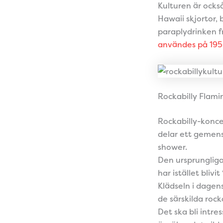
Kulturen är ocks
Hawaii skjortor,
paraplydrinken 
användes på 195
Rockabilly Flami
Rockabilly-konce
delar ett gemens
shower.
Den ursprungliga
har istället bliv
Klädseln i dagens
de särskilda ro
Det ska bli intre