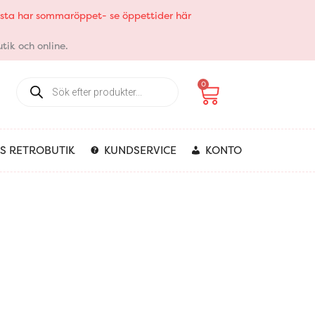
elsta har sommaröppet- se öppettider här
tik och online.
Products
Varukorg
0
search
S RETROBUTIK
KUNDSERVICE
KONTO