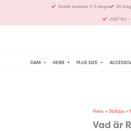
Hoppa
Snabb leverans 3-5 dagar
30 Dag
till
innehåll
JUST NU - K
DAM
HERR
PLUS SIZE
ACCESSO
Hem
Stiltips
Vad är R