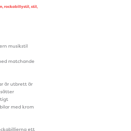
en
,
rockabillystil
,
stil
,
rn musikstil
 med matchande
r är utbrett är
 sätter
tigt
bilar med krom
ckabillierna ett