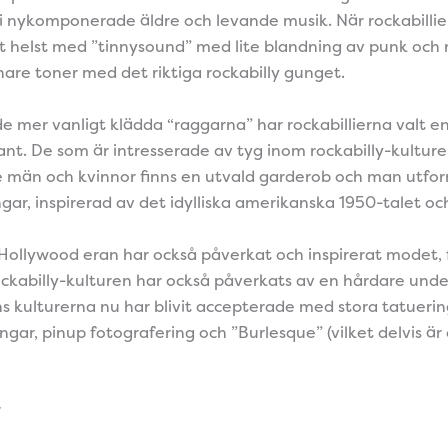
 i nykomponerade äldre och levande musik. När rockabillie
t helst med ”tinnysound” med lite blandning av punk och
are toner med det riktiga rockabilly gunget.
n de mer vanligt klädda “raggarna” har rockabillierna valt e
gant. De som är intresserade av tyg inom rockabilly-kulture
e män och kvinnor finns en utvald garderob och man utfor
gar, inspirerad av det idylliska amerikanska 1950-talet oc
ollywood eran har också påverkat och inspirerat modet, f
ckabilly-kulturen har också påverkats av en hårdare under
 kulturerna nu har blivit accepterade med stora tatuerin
ngar, pinup fotografering och ”Burlesque” (vilket delvis är 
r