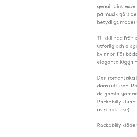
genuint intresse
på musik görs de
betydligt modern
Till skillnad frå
utförlig och ele
kvinnor. För båd
eleganta läggnin
Den romantiska H
danskulturen. Ro
de gamla sjömans
Rockabilly klänni
av striptease)
Rockabilly kläde