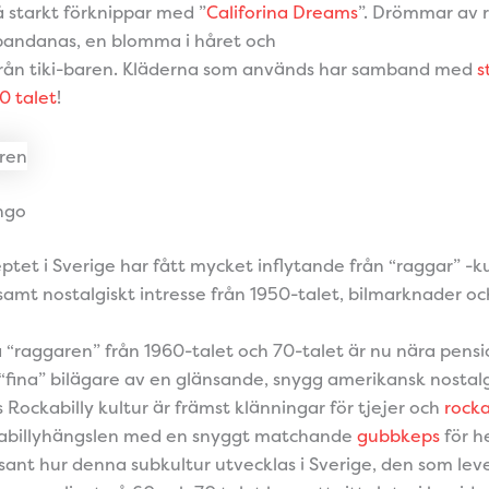
å starkt förknippar med ”
Califorina Dreams
”. Drömmar av r
 bandanas, en blomma i håret och
från tiki-baren. Kläderna som används har samband med
s
0 talet
!
ngo
ptet i Sverige har fått mycket inflytande från “raggar” -k
amt nostalgiskt intresse från 1950-talet, bilmarknader oc
 “raggaren” från 1960-talet och 70-talet är nu nära pens
it “fina” bilägare av en glänsande, snygg amerikansk nostalg
 Rockabilly kultur är främst klänningar för tjejer och
rocka
ckabillyhängslen med en snyggt matchande
gubbkeps
för h
ssant hur denna subkultur utvecklas i Sverige, den som leve