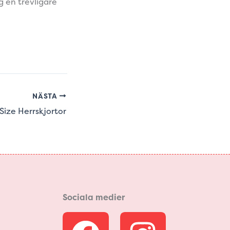
ag en trevligare
NÄSTA
 Size Herrskjortor
Sociala medier
F
I