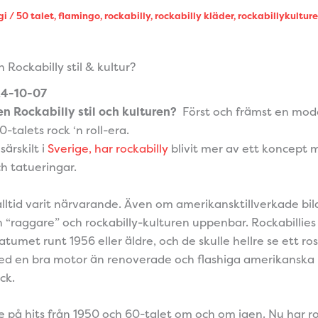
gi
/
50 talet
,
flamingo
,
rockabilly
,
rockabilly kläder
,
rockabillykultur
 Rockabilly stil & kultur?
24-10-07
n Rockabilly stil och kulturen?
Först och främst en mode
0-talets rock ‘n roll-era.
särskilt i
Sverige, har rockabilly
blivit mer av ett koncept
ch tatueringar.
alltid varit närvarande. Även om amerikansktillverkade bila
n “raggare” och rockabilly-kulturen uppenbar. Rockabillies
tumet runt 1956 eller äldre, och de skulle hellre se ett ros
en bra motor än renoverade och flashiga amerikanska 
ck.
 på hits från 1950 och 60-talet om och om igen. Nu har ro