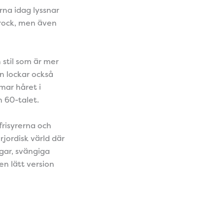
rna idag lyssnar
 rock, men även
n stil som är mer
n lockar också
mar håret i
h 60-talet.
risyrerna och
jordisk värld där
gar, svängiga
en lätt version