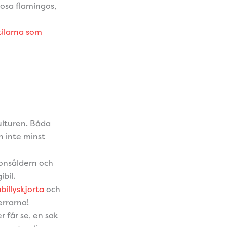
osa flamingos,
tilarna som
ulturen. Båda
h inte minst
ionsåldern och
ibil.
billyskjorta
och
errarna!
r får se, en sak