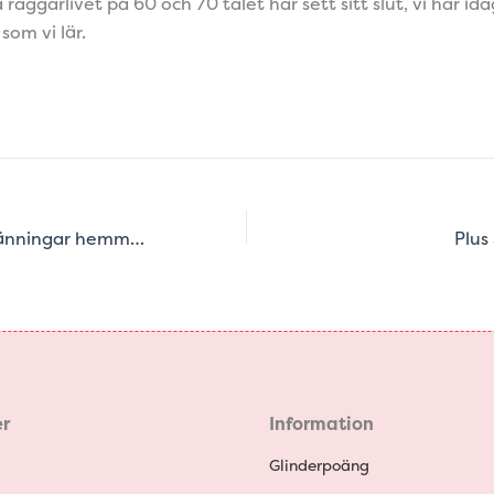
 raggarlivet på 60 och 70 talet har sett sitt slut, vi har id
som vi lär.
300 rockabillyklänningar hemma?
Plus
r
Information
Glinderpoäng