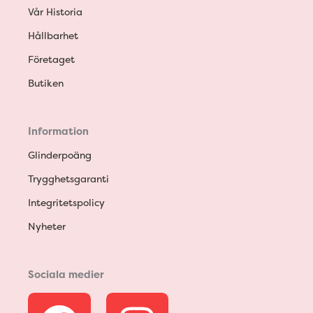
Vår Historia
Hållbarhet
Företaget
Butiken
Information
Glinderpoäng
Trygghetsgaranti
Integritetspolicy
Nyheter
Sociala medier
F
I