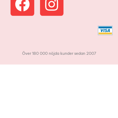
a
n
c
s
e
t
b
a
Över 180 000 nöjda kunder sedan 2007
o
g
o
r
k
a
m