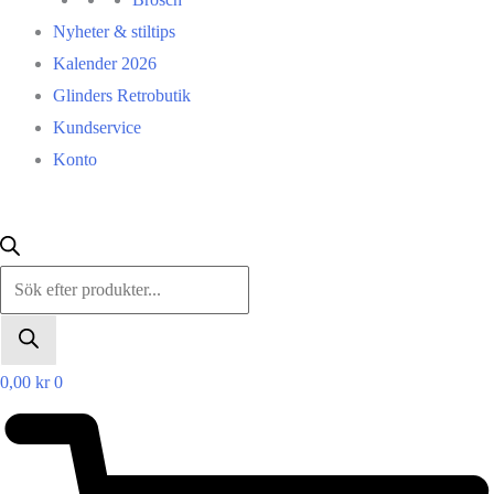
Nyheter & stiltips
Kalender 2026
Glinders Retrobutik
Kundservice
Konto
Products
search
0,00
kr
0