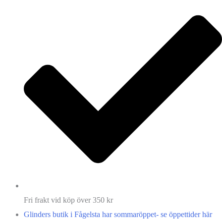
Fri frakt vid köp över 350 kr
Glinders butik i Fågelsta har sommaröppet- se öppettider här