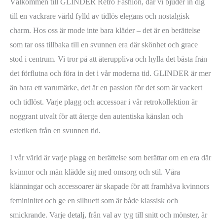
Välkommen till GLINDER Retro Fashion, där vi bjuder in dig
till en vackrare värld fylld av tidlös elegans och nostalgisk
charm. Hos oss är mode inte bara kläder – det är en berättelse
som tar oss tillbaka till en svunnen era där skönhet och grace
stod i centrum. Vi tror på att återuppliva och hylla det bästa från
det förflutna och föra in det i vår moderna tid. GLINDER är mer
än bara ett varumärke, det är en passion för det som är vackert
och tidlöst. Varje plagg och accessoar i vår retrokollektion är
noggrant utvalt för att återge den autentiska känslan och
estetiken från en svunnen tid.
I vår värld är varje plagg en berättelse som berättar om en era där
kvinnor och män klädde sig med omsorg och stil. Våra
klänningar och accessoarer är skapade för att framhäva kvinnors
femininitet och ge en silhuett som är både klassisk och
smickrande. Varje detalj, från val av tyg till snitt och mönster, är