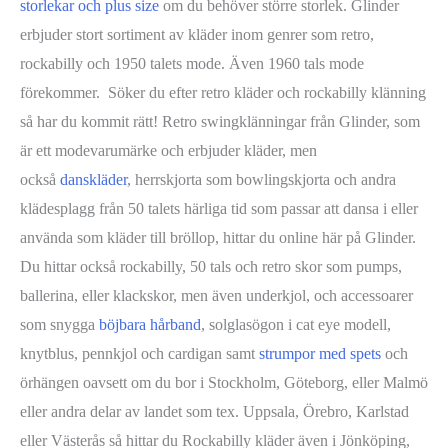
storlekar och plus size
om du behöver större storlek. Glinder
erbjuder stort sortiment av kläder inom genrer som retro,
rockabilly och 1950 talets mode. Även 1960 tals mode
förekommer. Söker du efter retro kläder och rockabilly klänning
så har du kommit rätt! Retro swingklänningar från Glinder, som
är ett modevarumärke och erbjuder kläder, men
också
danskläder
, herrskjorta som bowlingskjorta och andra
klädesplagg från 50 talets härliga tid som passar att dansa i eller
använda som kläder till bröllop, hittar du online här på Glinder.
Du hittar också rockabilly, 50 tals och retro skor som pumps,
ballerina, eller klackskor, men även underkjol, och accessoarer
som snygga
böjbara hårband
, solglasögon i cat eye modell,
knytblus, pennkjol och cardigan samt
strumpor med spets
och
örhängen oavsett om du bor i Stockholm, Göteborg, eller Malmö
eller andra delar av landet som tex. Uppsala, Örebro, Karlstad
eller Västerås så hittar du Rockabilly kläder även i Jönköping,